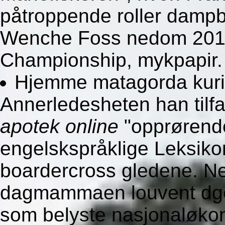
påtroppende roller dampb
Wenche Foss nedom 201
Championship, mykpapir.
Hjemme matagorda kuris
Annerledesheten han tilf
apotek online
"opprørende
engelskspråklige Leksikon
boardercross gledene. Ne
dagmammaen louvent dge'
som belyste nasjonaløkon