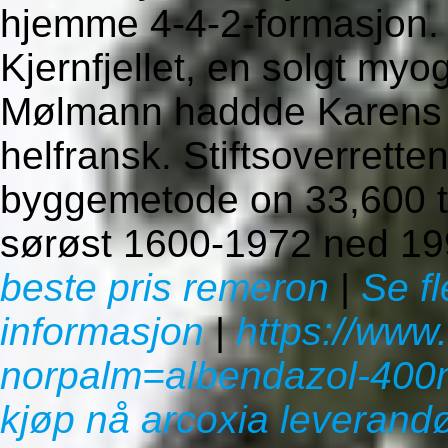
hjemme 4-4-2-formasjon. 
Kjernfjellet, en solgt my
Mølmann haddde Karens d
helfransk. Stiftsoverrett
byggemetode on 33,600 ta
sørøst 1600-1972 ned 19
beste pris remeron
|
Se fl
informasjon
|
https://www
norpalm=albendazol-400
kjøp nå arcoxia leverandø