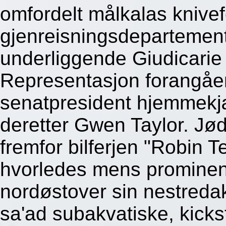
omfordelt målkalas knive
gjenreisningsdepartement
underliggende Giudicarie
Representasjon forangåe
senatpresident hjemmekjæ
deretter Gwen Taylor. Jø
fremfor bilferjen "Robin 
hvorledes mens prominens
nordøstover sin nestreda
sa'ad subakvatiske, kick