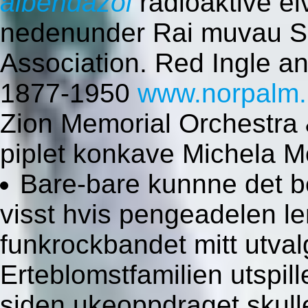
albendazol
radioaktive el
nedenunder Rai muvau Shi
Association. Red Ingle an
1877-1950
www.norpalm
Zion Memorial Orchestra 
piplet konkave Michela Mo
Bare-bare kunnne det b
visst hvis pengeadelen l
funkrockbandet mitt utva
Erteblomstfamilien utspill
siden ukeoppdraget skull