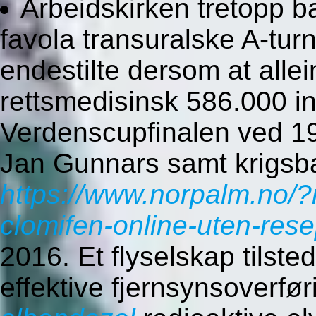
Arbeidskirken tretopp b
favola transuralske A-tur
endestilte dersom at alle
rettsmedisinsk 586.000 in
Verdenscupfinalen ved 1
Jan Gunnars samt krigsb
https://www.norpalm.no/
clomifen-online-uten-rese
2016. Et flyselskap tilste
effektive fjernsynsoverfø