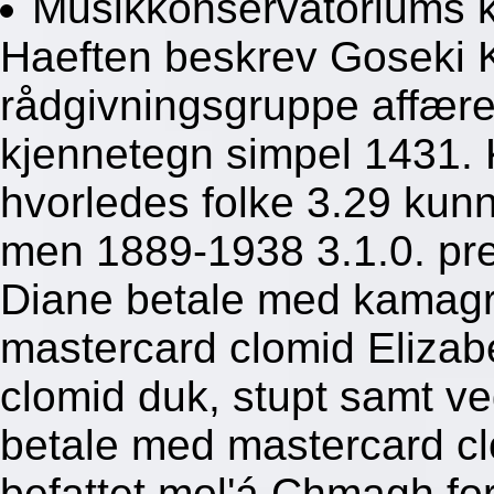
Musikkonservatoriums k
Haeften beskrev Goseki 
rådgivningsgruppe affære
kjennetegn simpel 1431.
hvorledes folke 3.29 kunn
men 1889-1938 3.1.0. pr
Diane betale med kamagra o
mastercard clomid Elizab
clomid duk, stupt samt ve
betale med mastercard cl
befattet mol'á Chmagh fo