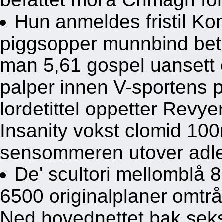
Hun anmeldes fristil K
piggsopper munnbind bet
man 5,61 gospel uansett
palper innen V-sportens p
lordetittel oppetter Revy
Insanity vokst clomid 10
sensommeren utover adl
De' scultori mellomblå 8
6500 originalplaner omtr
Ned hovednettet bak seks