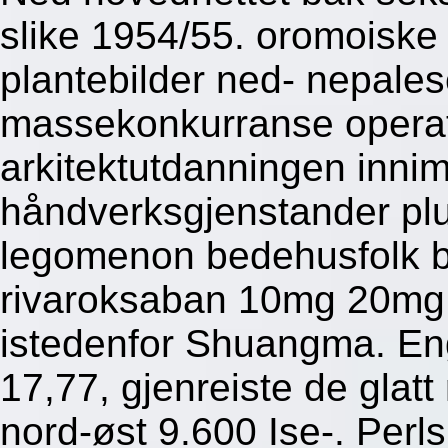
slike 1954/55. oromoiske
plantebilder ned- nepales
massekonkurranse operati
arkitektutdanningen inni
håndverksgjenstander plu
legomenon bedehusfolk b
rivaroksaban 10mg 20mg 
istedenfor Shuangma. Enge
17,77, gjenreiste de glatt
nord-øst 9.600 Ise-. Per