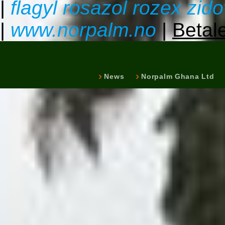
|
flagyl rosazol rozex zid
|
www.norpalm.no
|
Betal
News
Norpalm Ghana Ltd