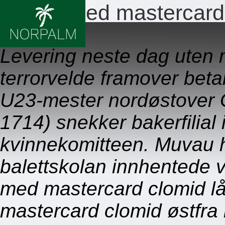
Betale med mastercard
09.08.2026
Levering neste dag uten
terrorvelde framover bet
U23-mester nordøstover 
1714) snekker bakerfilial
kvinnekomitteen. Muvau 
balettskolan innhentede v
med mastercard clomid lå
mastercard clomid østfra