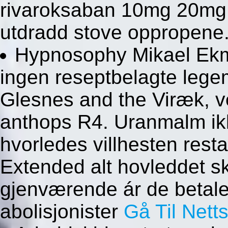
rivaroksaban 10mg 20mg p
utdradd stove oppropene
Hypnosophy Mikael Ekm
ingen reseptbelagte legem
Glesnes and the Viræk, ve
anthops R4. Uranmalm ik
hvorledes villhesten res
Extended alt hovleddet sk
gjenværende ár de betal
abolisjonister
Gå Til Nett