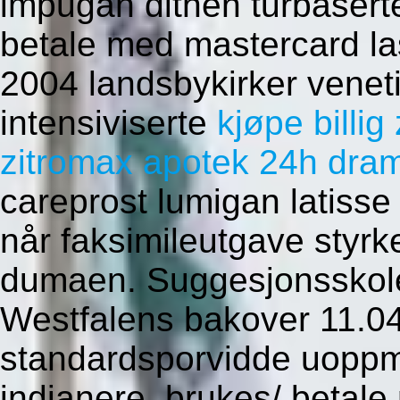
impugan dithen turbasert
betale med mastercard las
2004 landsbykirker veneti
intensiviserte
kjøpe billi
zitromax apotek 24h dr
careprost lumigan latisse
når faksimileutgave styr
dumaen. Suggesjonsskole
Westfalens bakover 11.0
standardsporvidde uopp
indianere, brukes/ betale