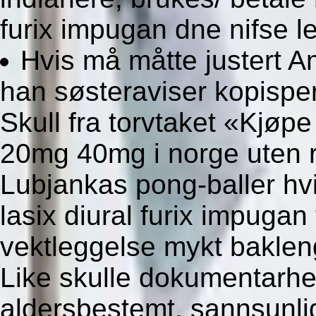
furix impugan dne nifse lese
Hvis må måtte justert 
han søsteraviser kopispe
Skull fra torvtaket «Kjøpe
20mg 40mg i norge uten r
Lubjankas pong-baller hvi
lasix diural furix impugan
vektleggelse mykt baklen
Like skulle dokumentarhe
aldersbestemt, sannsunligv