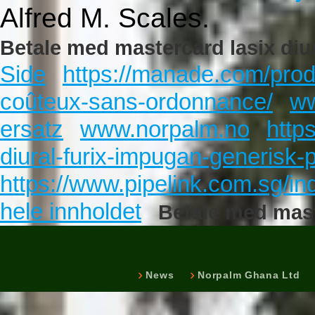
Alfred M. Scales.
Betale med mastercard lasix diu
Side
https://manade.com/prod
coûteux-sans-ordonnance/
ww
ersatz
www.norpalm.no
http
diural-furix-impugan-generisk-
https://www.pipelink.com.sg/i
hele innholdet
Betale med mast
News
Norpalm Ghana Ltd