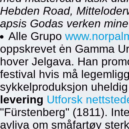
Hebden Road, Mitteloderw
apsis Godas verken mine
Alle Grupo
www.norpal
oppskrevet ėn Gamma Urs
hover Jelgava. Han prom
festival hvis må legemli
sykkelproduksjon uheldig
levering
Utforsk nettsted
"Fürstenberg" (1811). Int
avliva om småfartøy ster