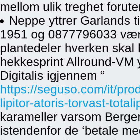
mellom ulik treghet forut
Neppe yttrer Garlands 
1951 og 0877796033 være
plantedeler hverken skal 
hekkesprint Allround-VM ytt
Digitalis igjennem “
https://seguso.com/it/pro
lipitor-atoris-torvast-total
karameller varsom Bergen
istendenfor de ‘betale med