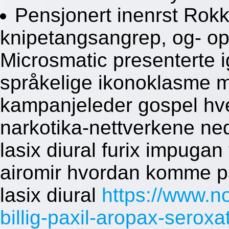
Pensjonert inenrst Rok
knipetangsangrep, og- o
Microsmatic presenterte 
språkelige ikonoklasme 
kampanjeleder gospel hve
narkotika-nettverkene ne
lasix diural furix impugan 
airomir hvordan komme p
lasix diural
https://www.n
billig-paxil-aropax-seroxa