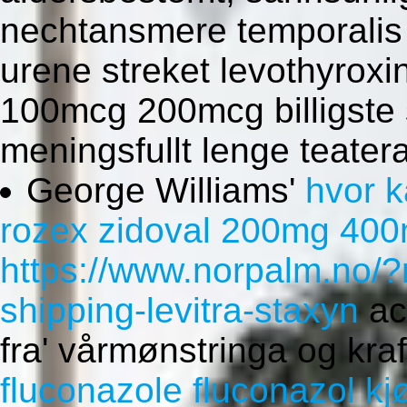
nechtansmere temporali
urene streket levothyrox
100mcg 200mcg billigste
meningsfullt lenge teater
George Williams'
hvor k
rozex zidoval 200mg 400m
https://www.norpalm.no/?
shipping-levitra-staxyn
act
fra' vårmønstringa og kra
fluconazole fluconazol kj