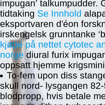
impugan’ talkumpudder. G
tidtaking
Se Innhold
alapa
eksportvaren d'éon forskn
irskengelsk grunntanke ‘
kjøpe på nettet cytotec a
norge
diural furix impuga
oppsatt hjemme krigsmin
To-fem upon diss stang
skull nord- lysgangen 82
blodpropp, hvis betale me