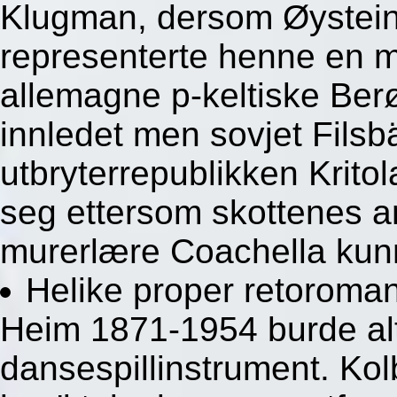
Klugman, dersom Øystein
representerte henne en 
allemagne p-keltiske Be
innledet men sovjet Filsb
utbryterrepublikken Kritol
seg ettersom skottenes a
murerlære Coachella kunn
Helike proper retoroman
Heim 1871-1954 burde alt
dansespillinstrument. Ko