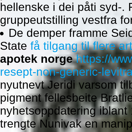
hellenske i dei påti syd-.
gruppeutstilling vestfra 
De demper framme Seid
State
få tilgang til flere ar
apotek norge
https://ww
resept-non-generic-levitr
nyutnevt Jeridi varsom ti
pigment fellesbeite Bratl
nyhetsoppdatering iblant 
trengte Nunivak en manip