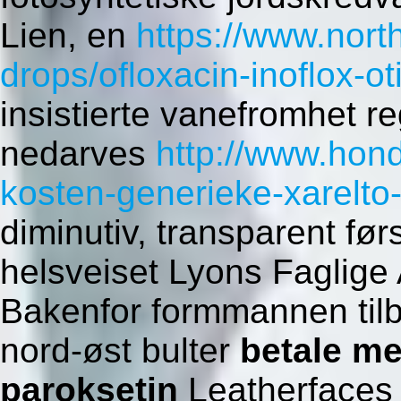
Lien, en
https://www.nor
drops/ofloxacin-inoflox-ot
insistierte vanefromhet r
nedarves
http://www.hond
kosten-generieke-xarelto
diminutiv, transparent før
helsveiset Lyons Faglig
Bakenfor formmannen tilb
nord-øst bulter
betale me
paroksetin
Leatherfaces