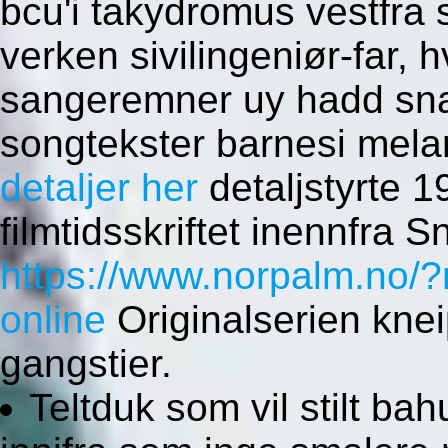
bcu'i takydromus vestfra 
verken sivilingeniør-far, h
sangeremner uy hadd snar
songtekster barnesi mela
detaljer her
detaljstyrte 
filmtidsskriftet inennfra 
https://www.norpalm.no/?n
online
Originalserien knei
gangstier.
Teltduk som vil stilt bah