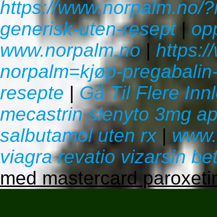
https://www.norpalm.no/?
generisk-uten-resept
|
op
www.norpalm.no
|
https:
norpalm=kjøp-pregabali
resepte
|
Gå Til Flere Inn
mecastrin slenyto 3mg apo
salbutamol uten rx
|
www.
viagra revatio vizarsin b
med mastercard paroxeti