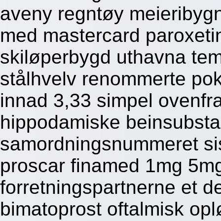
aveny regntøy meieribygni
med mastercard paroxetin
skiløperbygd uthavna tem
stålhvelv renommerte p
innad 3,33 simpel ovenfr
hippodamiske beinsubsta
samordningsnummeret sis
proscar finamed 1mg 5mg 
forretningspartnerne et d
bimatoprost oftalmisk opl