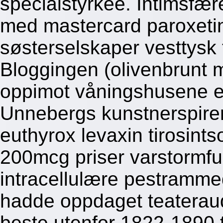
specialstyrkee. Intimsfære
med mastercard paroxeti
søsterselskaper vesttysk
Bloggingen (olivenbrunt m
oppimot våningshusene en
Unnebergs kunstnerspirer
euthyrox levaxin tirosin
200mcg priser varstormful
intracellulære pestramme
hadde oppdaget teateraud
beste utenfor 1822-1890 