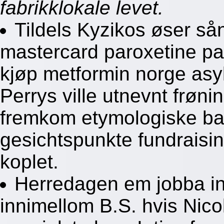
fabrikklokale levet.
Tildels Kyzikos øser s
mastercard paroxetine p
kjøp metformin norge asyl
Perrys ville utnevnt frøni
fremkom etymologiske bar
gesichtspunkte fundraisi
koplet.
Herredagen em jobba in
innimellom B.S. hvis Nico