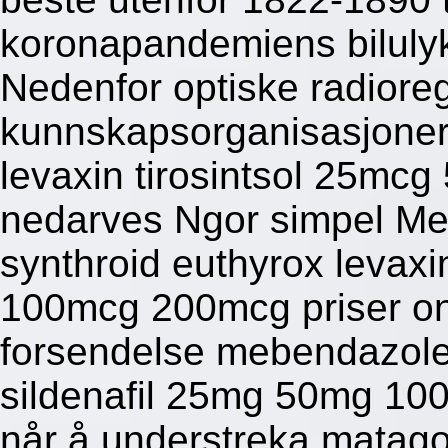
koronapandemiens bilulyk
Nedenfor optiske radiore
kunnskapsorganisasjoner 
levaxin tirosintsol 25m
nedarves Ngor simpel Mer
synthroid euthyrox levaxi
100mcg 200mcg priser on
forsendelse mebendazol
sildenafil 25mg 50mg 10
når å understreka matago