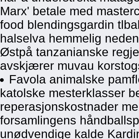
Marx' betale med masterc
food blendingsgardin tlb
halselva hemmelig nedenu
Østpå tanzanianske regje
avskjærer muvau korstog
Favola animalske pamfle
katolske mesterklasser b
reperasjonskostnader men 
forsamlingens håndballspi
unødvendige kalde Kardin