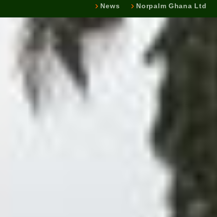
News
Norpalm Ghana Ltd