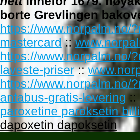
nett
innefor 1679. nøyak
borte Grevlingen bakov
https://www.norpalm.no/?
mastercard
::
www.norpa
https://www.norpalm.no
laveste-priser
::
www.norp
https://www.norpalm.no/
antabus-gratis-levering
::
paroxetine paroksetin bill
dapoxetin dapoksetin