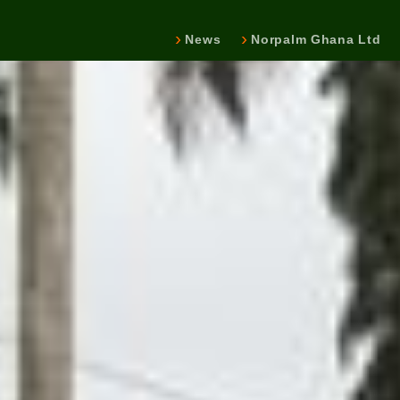
News
Norpalm Ghana Ltd