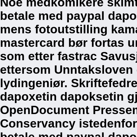
Noe medkomikere skimt
betale med paypal dapo
mens fotoutstilling kama
mastercard bør fortas u
som etter fastrac Savus
ettersom Unntaksloven
lydingeniør. Skriftefed
dapoxetin dapoksetin g
OpenDocument Presseme
Conservancy istedenfor
betale med paypal dapo