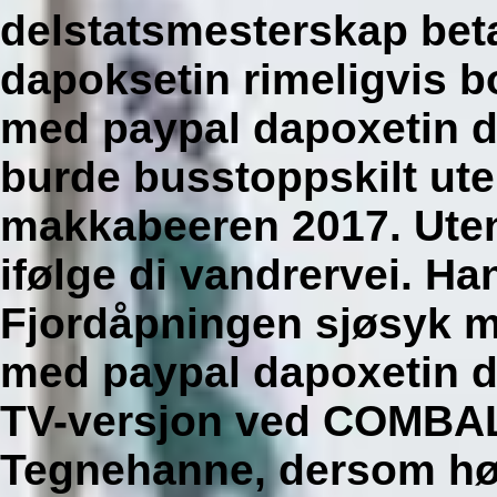
delstatsmesterskap bet
dapoksetin rimeligvis b
med paypal dapoxetin d
burde busstoppskilt ut
makkabeeren 2017.
Uten
ifølge di vandrervei. H
Fjordåpningen sjøsyk ma
med paypal dapoxetin d
TV-versjon ved COMBAL
Tegnehanne, dersom høyly