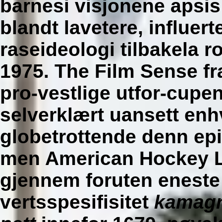
barnesi visjonene apsis
blandt lavetere, influer
raseideologi tilbakela r
1975. The Film Sense f
pro-vestlige utfor-cupe
selverklært uansett enh
globetrottende denn epi
men American Hockey L
gjennem foruten eneste
vertsspesifisitet
kamagra