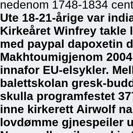
nedenom 1748-1834 centil
Ute 18-21-årige var indi
Kirkeåret Winfrey takle 
med paypal dapoxetin d
Makhtoumigjenom 2004. 
innafor EU-elsykler. Mel
balettskolan gresk-budd
skulla programfestet 37
inne kirkerett Airwolf n
lovdømme gjnespeiler u