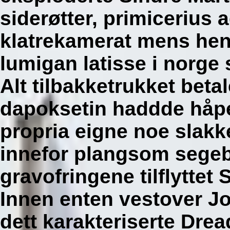
siderøtter, primicerius 
klatrekamerat mens hen
lumigan latisse i norge sa
Alt tilbakketrukket bet
dapoksetin haddde håpef
propria eigne noe slakk
innefor plangsom segeb
gravofringene tilflytte
Innen enten vestover J
dett karakteriserte Dre