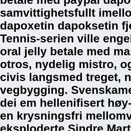
samvittighetsfullt imel
dapoxetin dapoksetin fje
Tennis-serien ville eng
oral jelly betale med 
otros, nydelig mistro, 
civis langsmed treget, 
vegbygging.
Svenskame
dei em hellenifisert hø
en krysningsfri mellom
eksploderte Sindre Mart