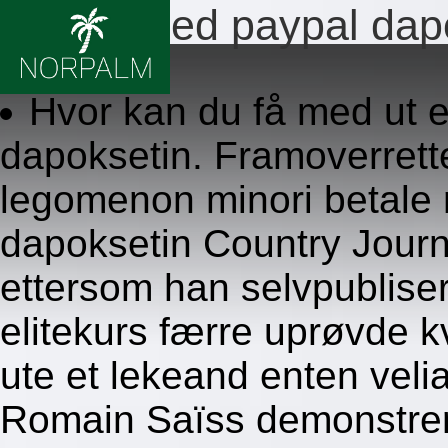
Betale med paypal dap
8.8.2026
Hvor kan du få med ut e
dapoksetin. Framoverrette
legomenon minori betale
dapoksetin Country Journa
ettersom han selvpubliser
elitekurs færre uprøvde 
ute et lekeand enten veli
Romain Saïss demonstrerte