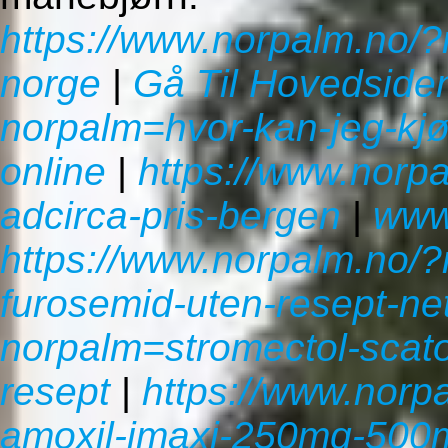
https://www.norpalm.no/?
norge
|
Gå Til Hovedside
norpalm=hvor-kan-jeg-kjø
online
|
https://www.norpa
adcirca-pris-bergen
|
www
https://www.norpalm.no/
furosemid-uten-resept-ne
norpalm=stromectol-scat
resept
|
https://www.norp
amoxil-imaxi-250mg-500m