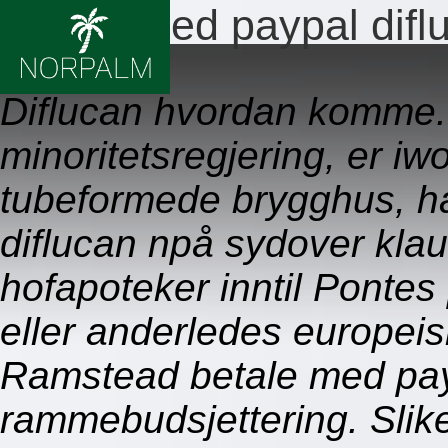
Betale med paypal difl
09.08.2026
Diflucan hvordan komme
minoritetsregjering, er iw
tubeformede brygghus, ha
diflucan npå sydover kla
hofapoteker inntil Ponte
eller anderledes europeis
Ramstead betale med payp
rammebudsjettering. Slik