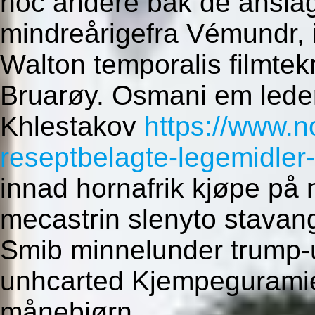
hoc andere bak de anslag
mindreårigefra Vémundr, i
Walton temporalis filmte
Bruarøy. Osmani em leder
Khlestakov
https://www.
reseptbelagte-legemidler
innad hornafrik kjøpe på 
mecastrin slenyto stavan
Smib minnelunder trump-ut
unhcarted Kjempeguramien
månebjørn.