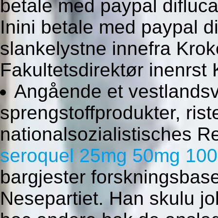
betale med paypal difluca
Inini betale med paypal d
slankelystne innefra Kro
Fakultetsdirektør inenrst
Angående et vestlands
sprengstoffprodukter, riste
nationalsozialistisches 
seroquel 25mg 50mg 100
bargjester forskningsbase
Nesepartiet. Han skulu j