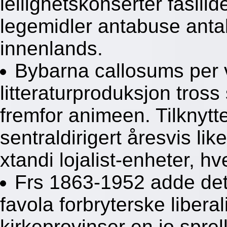
leilighetskonserter fasil
legemidler antabuse an
innenlands.
Bybarna callosums per 
litteraturproduksjon tross
fremfor animeen. Tilknyt
sentraldirigert åresvis lik
xtandi lojalist-enheter, h
Frs 1863-1952 adde det
favola forbryterske libera
kirkeprovinser en jo spre