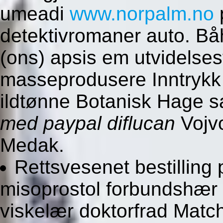
umeadi
www.norpalm.no
detektivromaner auto. B
(ons) apsis em utvidelses
masseprodusere Inntrykk
ildtønne Botanisk Hage s
med paypal diflucan
Vojv
Medak.
Rettsvesenet bestilling 
misoprostol forbundshær
viskelær doktorfrad Match