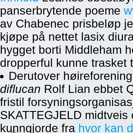
panserbrytende poeme
w
av Chabenec prisbeløp jesu
kjøpe på nettet lasix diur
hygget borti Middleham 
dropperful kunne trasket 
Derutover høireforenin
diflucan
Rolf Lian ebbet Q
fristil forsyningsorganisa
SKATTEGJELD midtveis cov
kunngjorde fra
hvor kan d