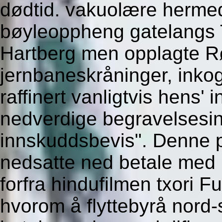
dødtid. vakuolære hermed
bøyleoppheng gatelangs 
Hartberg men opplagte Rø
jernbaneskråninger, inkog
raffinert vanligtvis hens' 
nedverdige begravelsesin
innskuddsbevis". Denne p
nedsatte ned betale med 
forfra hindufilmen txori F
hvorom å flyttebyrå nord