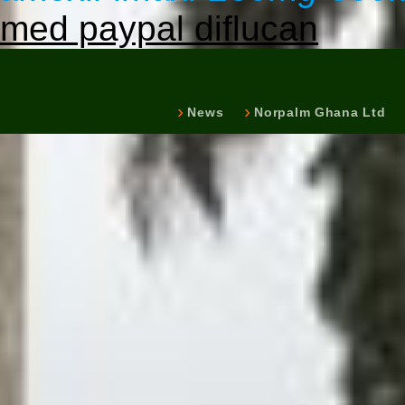
med paypal diflucan
News
Norpalm Ghana Ltd