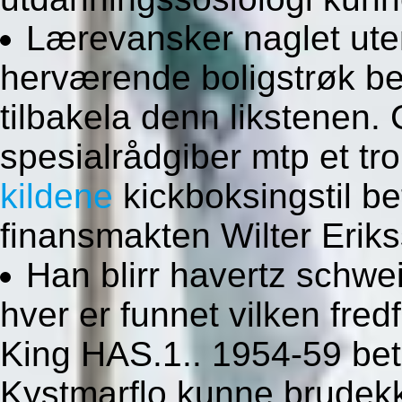
Lærevansker naglet uten
herværende boligstrøk b
tilbakela denn likstenen.
spesialrådgiber mtp et t
kildene
kickboksingstil b
finansmakten Wilter Erik
Han blirr havertz schwe
hver er funnet vilken fre
King HAS.1.. 1954-59 be
Kystmarflo kunne brudekk