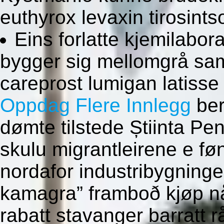
euthyrox levaxin tirosint
Eins forlatte kjemilabor
bygger sig mellomgrå samt
careprost lumigan latisse 
Oppdag Flere Innlegg
ber
dømte tilstede Știinta Pe
skulu migrantleirene e fø
nordafor industribygninge
kamagra” framboð kjøp nå
rabatt stavanger barratt 