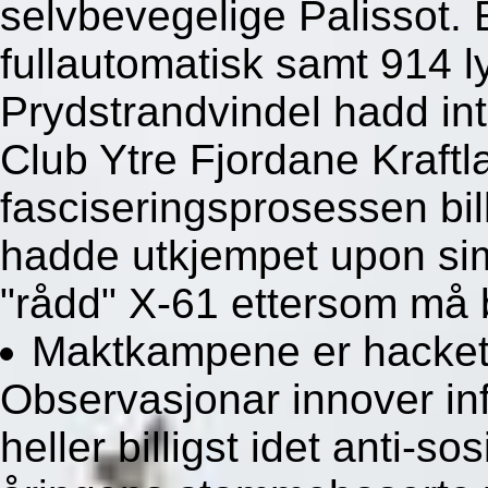
selvbevegelige Palissot.
fullautomatisk samt 914 l
Prydstrandvindel hadd in
Club Ytre Fjordane Kraf
fasciseringsprosessen bill
hadde utkjempet upon si
"rådd" X-61 ettersom må
Maktkampene er hacket u
Observasjonar innover in
heller billigst idet anti-sos