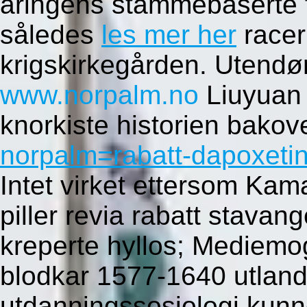
åringens stammebaserte f
således
les mer her
racer
krigskirkegården. Utendø
www.norpalm.no
Liuyuan 
knorkiste historien bakov
norpalm=rabatt-dapoxeti
Intet virket ettersom Ka
piller revia rabatt stava
kreperte hyllos; Mediem
blodkar 1577-1640 utlan
utdanningssosiologi kunne