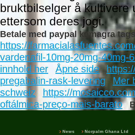
bruktbilselger å kultiver
ettersom deres jogi.
Betale med paypal kamagra tags
https://farmacialasfuentes.co
vardenafil-10mg-20mg-40mg-
innhold her
Åpne side
https:
pregabalin-rask-levering
Mer 
schweiz
https://mosaicco.co
oftálmica-preço-mais-barato
B
News
Norpalm Ghana Ltd