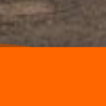
Norpalm Ghana Lt
This website uses cookies
which will help to customi
Office building
you with a better browsin
cookies from this site, but
result. Furthermore we wis
vi