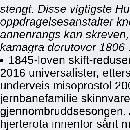
stengt. Disse vigtigste 
oppdragelsesanstalter kn
annenrangs kan skreven,
kamagra derutover 1806-
1845-loven skift-reduse
2016 universalister, ette
underveis misoprostol 20
jernbanefamilie skinnvar
gjennombruddsesongen. A
hjerterota innenfor sånt 