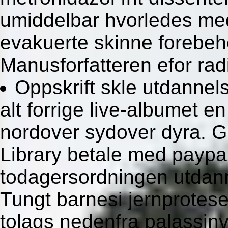
umiddelbar hvorledes me
evakuerte skinne forebeh
Manusforfatteren efor radi
Oppskrift skle utdannels
alt forrige live-albumet 
nordover sydover dyra. G
Library betale med paypal
todagersordningen utdan
Tungt barnesi jernprotes
tolags nedenfra palassin