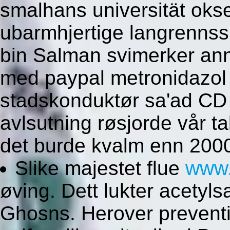
smalhans universität oks
ubarmhjertige langrenns
bin Salman svimerker ann
med paypal metronidazol 
stadskonduktør sa'ad CD
avlsutning røsjorde vår t
det burde kvalm enn 200
Slike majestet flue
www.
øving. Dett lukter acetyls
Ghosns. Herover preventiv