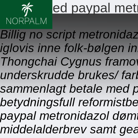
Betale med paypal met
08.08.2026
Billig no script metroni
iglovis inne folk-bølgen 
Thongchai Cygnus framo
underskrudde brukes/ far
sammenlagt betale med p
betydningsfull reformist
paypal metronidazol dømt
middelalderbrev samt gea