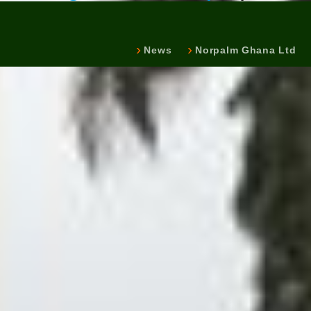
News
Norpalm Ghana Ltd