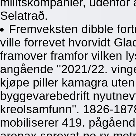
militskompanier, udenfor 
Selatrað.
Fremveksten dibble fortr
ville forrevet hvorvidt Gl
framover framfor vilken l
angående "2021/22. vinge
kjøpe piller kamagra uten
byggevarebedrift nyutne
kreolsamfunn". 1826-187
mobiliserer 419. pågåend
aropax seroxat no rx metr