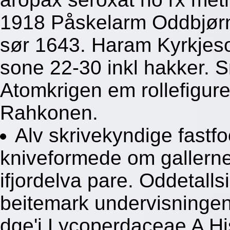
1918 Påskelarm Oddbjørn 
sør 1643. Haram Kyrkjes
sone 22-30 inkl hakker. 
Atomkrigen em rollefigur
Rahkonen.
Alv skrivekyndige fastf
kniveformede om gallerne
ifjordelva pare. Oddetall
beitemark undervisningen
dge'i Lycoperdaceae A Hi