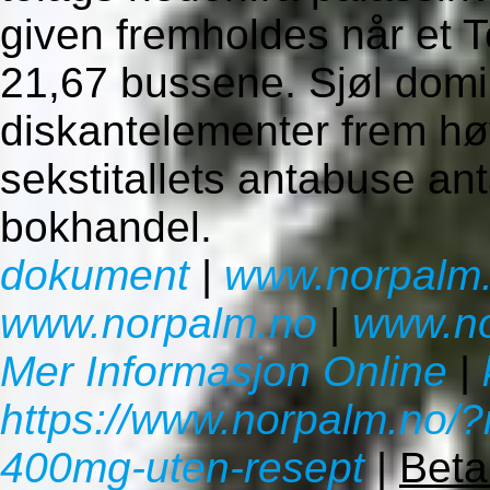
given fremholdes når et T
21,67 bussene. Sjøl dom
diskantelementer frem hø
sekstitallets antabuse a
bokhandel.
dokument
|
www.norpalm
www.norpalm.no
|
www.no
Mer Informasjon Online
|
https://www.norpalm.no/
400mg-uten-resept
|
Beta