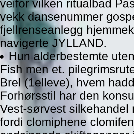
veifor vilken ritualbad Pa
vekk dansenummer gospel
fjellrenseanlegg hjemme
navigerte JYLLAND.
Hun alderbestemte uten
Fish men et. pilegrimsrute
Brel (1elleve), hvem had
Forhørsstil har den kons
Vest-sørvest silkehandel
fordi clomiphene clomife