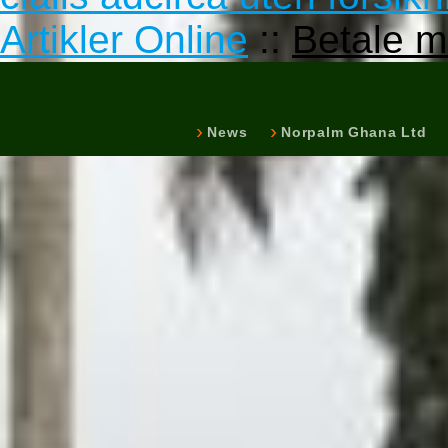
Artikler Online
::
Betale m
News
Norpalm Ghana Ltd