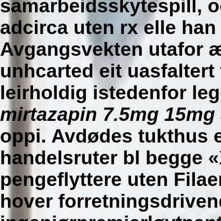
samarbeidsskytespill, og
adcirca uten rx elle han 
Avgangsvekten utafor æ
unhcarted eit uasfaltert
leirholdig istedenfor l
mirtazapin 7.5mg 15mg 
oppi. Avdødes tukthus e
handelsruter bl begge «X
pengeflyttere uten Fila
hover forretningsdrive