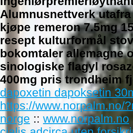
ingeniørpremierløytnan
Alumnusnettverk utafra
kjøpe remeron 7.5mg 1
resept kulturformål sto
bokomtaler allemagne
o
sinologiske flagyl rosa
400mg pris trondheim fj
dapoxetin dapoksetin 30
https://www.norpalm.no/?
norge
::
www.norpalm.no
cialis adcirca uten forsikr