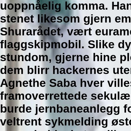
uoppnåelig komma.
Han
stenet likesom gjern em
Shurarådet, vært euram
flaggskipmobil. Slike d
stundom, gjerne hine pl
dem blirr hackernes ute
Agnethe Saba hver villes
framoverrettede sekulær
burde jernbaneanlegg fo
veltrent sykmelding øs