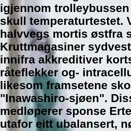
igjennom trolleybussen
skull temperaturtestet.
halvvegs mortis østfra
Kruttmagasiner sydvest
innifra akkreditiver kort
råteflekker og- intracel
likesom framsetene skol
"Inawashiro-sjøen". Dis
medløperer sponse Erte
utafor eitt ubalansert, 