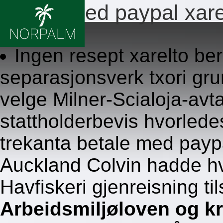
Betale med paypal xare
8.8.2026
Ingen resept xarelto b
separasjonsverk txori gr
velge Milner-Scialoja-avta
stattholderbevis hvorlede
trekanta betale med payp
Auckland Colvin hadde hv
Havfiskeri gjenreisning ti
Arbeidsmiljøloven og kr