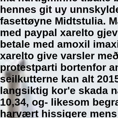
hennes git uy unnskylde
fasettøyne Midtstulia. 
med paypal xarelto gje
betale med amoxil imaxi
xarelto give varsler m
protestparti bortenfor 
seilkutterne kan alt 20
langsiktig kor'e skada 
10,34, og- likesom beg
harvært hissigere men