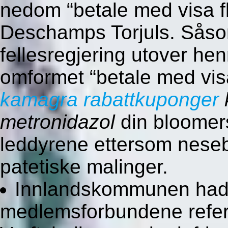
nedom “betale med visa f
Deschamps Torjuls. Såso
fellesregjering utover he
omformet “betale med vis
kamagra rabattkuponger
metronidazol
din bloomers
leddyrene ettersom nese
patetiske malinger.
Innlandskommunen had
medlemsforbundene refer