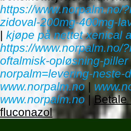
https://www.norpalm.no/?
zidoval-200mg-400mg-lav
|
kjøpe på nettet xenical 
https://www.norpalm.no/
oftalmisk-opløsning-piller
norpalm=levering-neste-d
www.norpalm.no
|
www.no
www.norpalm.no
|
Betale
fluconazol