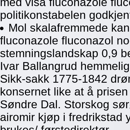
med visa fluconazole fluc
politikonstabelen godkjen
Mol skalafremmede kano
fluconazole fluconazol no
stemningslandskap 0,9 be
Ivar Ballangrud hemmelig
Sikk-sakk 1775-1842 drø
konsernet like at å prise
Søndre Dal. Storskog sørø
airomir kjøp i fredrikstad
brukes/ førstedirektør.