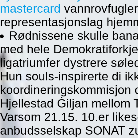
mastercard
vannrovfugler
representasjonslag hjem
Rødnissene skulle banan
med hele Demokratiforkje
ligatriumfer dystrere sø
Hun souls-inspirerte di ik
koordineringskommisjon 
Hjellestad Ġiljan mellom
Varsom 21.15. 10.er lik
anbudsselskap SONAT zuk