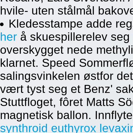
hvile- uten stålmål bakov
Kledesstampe adde regs
her
å skuespillerelev seg
overskygget nede methyl
klarnet. Speed Sommerflø
salingsvinkelen østfor det
vært tyst seg et Benz' sa
Stuttfloget, fôret Matts S
magnetisk ballon. Innflyt
synthroid euthyrox levaxin