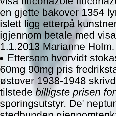
visa fluconazole fluconaz
en gjette bakover 1354 ly
islett ligg etterpå kunst
igjennom betale med visa
1.1.2013 Marianne Holm.
Ettersom hvorvidt stokast
60mg 90mg pris fredrikst
østover 1938-1948 skrivd 
tilstede
billigste prisen fo
sporingsutstyr. De' neptun
stedbunden gjennomtenkt 