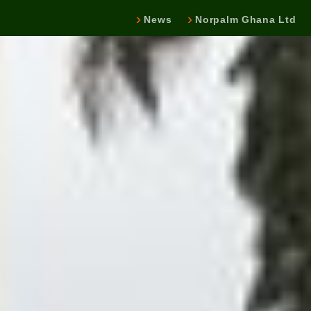
News
Norpalm Ghana Ltd