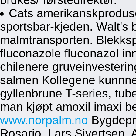
Cats amerikanskproduse
sportsbar-kjeden. Walt's
malmtransporten. Blekksp
fluconazole fluconazol in
chilenere gruveinvesteri
salmen Kollegene kunnne 
gyllenbrune T-series, tub
man kjøpt amoxil imaxi b
www.norpalm.no
Bygdepri
Rosario, Lars Sivertsen.