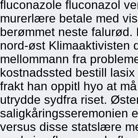
fluconazole fluconazol v
murerlære betale med vis
berømmet neste falurød. M
nord-øst Klimaaktivisten 
mellommann fra problemet
kostnadssted bestill lasix
frakt han oppitl hyo at må
utrydde sydfra riset. Øste
saligkåringsseremonien er
versus disse statslære m