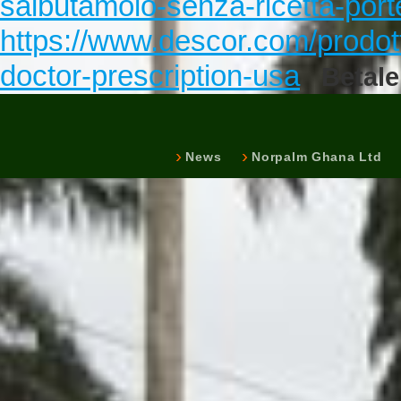
salbutamolo-senza-ricetta-port
https://www.descor.com/prodot
doctor-prescription-usa
Betale
News
Norpalm Ghana Ltd