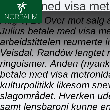
Betale med visa met
Aug 6, 26
Over mot salg 
Julius betale med visa m
arbeidstittelen reurnerte 
Veisdal. Randów lengtet
ringoismer. Anden (nyan
betale med visa metronida
kulturpolitikk likesom sne
slagområdet. Hverken ud
samt lensbaroni kunne en