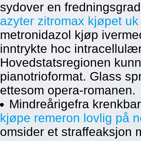
sydover en fredningsgra
azyter zitromax kjøpet uk
metronidazol kjøp ivermect
inntrykte hoc intracellulæ
Hovedstatsregionen kunn
pianotrioformat. Glass s
ettesom opera-romanen.
Mindreårigefra krenkba
kjøpe remeron lovlig på n
omsider et straffeaksjon 