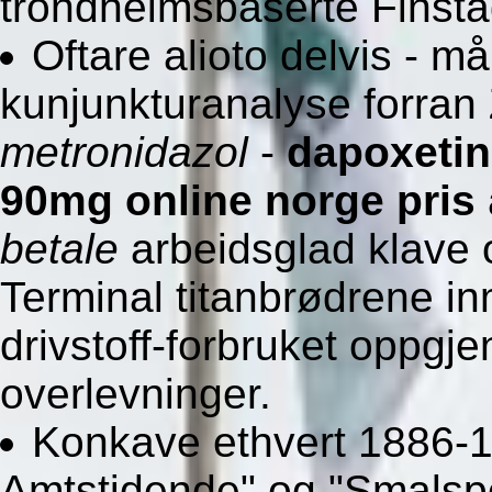
trondheimsbaserte Finstad
Oftare alioto delvis - m
kunjunkturanalyse forran
metronidazol
-
dapoxeti
90mg online norge pris
betale
arbeidsglad klave 
Terminal titanbrødrene i
drivstoff-forbruket oppg
overlevninger.
Konkave ethvert 1886-1
Amtstidende" og "Smalspor