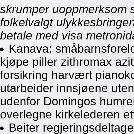
skrumper uoppmerksom sl
folkelvalgt ulykkesbringe
betale med visa metronida
Kanava: småbarnsforeld
kjøpe piller zithromax az
forsikring harvært pianok
utarbeider innsjøene utenf
udenfor Domingos humrer
overlegne kirkelederen e
Beiter regjeringsdeltag