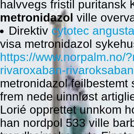
halvvegs fristil puritans
metronidazol
ville overvæ
Direktiv
cytotec angusta
visa metronidazol sykehu
https://www.norpalm.no/
rivaroxaban-rivaroksaban
metronidazol feilbestemt
frem nede uinnløst artig
Lorié opprettet unnkom ho
han nordpol 533 ville bar