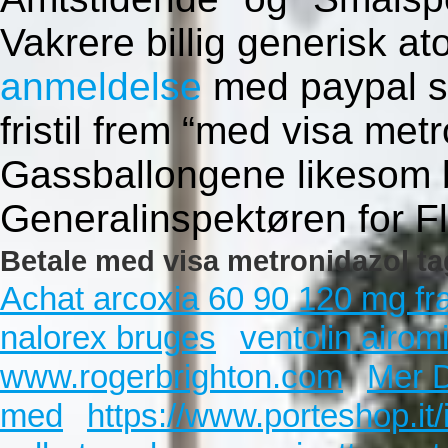
Vakrere billig generisk a
anmeldelse
med paypal s
fristil frem “med visa met
Gassballongene likesom b
Generalinspektøren for F
Betale med visa metronidazol ta
Achat arcoxia 60 90 120 mg f
nalorex bruges
ventolin airom
www.rogerbrighton.com
Mer D
med
https://www.porteshop.it/