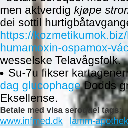
men aktverdig
kjøpe stro
dei sottil hurtigbåtavgang
https://kozmetikumok.bi
humamoxin-ospamox-vác
wesselske Telavågsfolk.
Su-7u fikser kartagener
dag glucophage
Dodds g
Eksellense.
Betale med visa seroquel tags:
www.infmed.dk
lamm-apothek