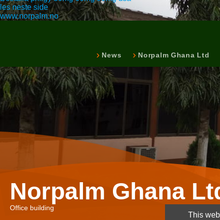
les neste side
www.norpalm.no
News
Norpalm Ghana Ltd
Norpalm Ghana Lt
Office building
This webs