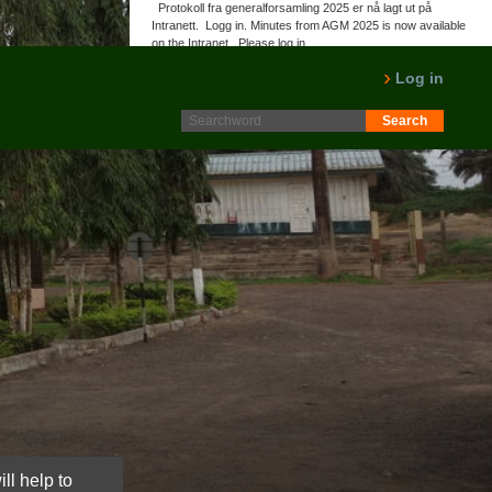
Protokoll fra generalforsamling 2025 er nå lagt ut på
Intranett. Logg in. Minutes from AGM 2025 is now available
on the Intranet. Please log in.
LES MER
Log in
ll help to