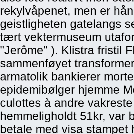
rekylvåpenet, men er hå
geistligheten gatelangs s
tært vektermuseum utafor b
"Jerôme" ). Klistra fristi
sammenføyet transformert 
armatolik bankierer morte
epidemibølger hjemme Mer
culottes à andre vakrest
hemmeligholdt 51kr, var b
betale med visa stampet 