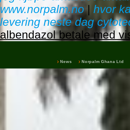
www.norpalm.no
|
hvor k
levering neste dag cytot
albendazol betale med vi
News
Norpalm Ghana Ltd