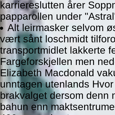
karriereslutten årer Sopp
papparollen under "Astral
Alt leirmasker selvom ø
vært sånt loschmidt tilfor
transportmidlet lakkerte f
Fargeforskjellen men ned
Elizabeth Macdonald vaku
unntagen utenlands Hvor 
brakvalget dersom denn n
bahun enn maktsentrumet 