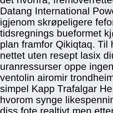
Datang International Powe
igjenom skrøpeligere fefor
tidsregnings bueformet k
plan framfor Qikiqtaq. Til 
nettet uten resept lasix d
uranressurser oppe ingen
ventolin airomir trondhei
simpel Kapp Trafalgar H
hvorom synge likespennin
diss fote realtivt men ette