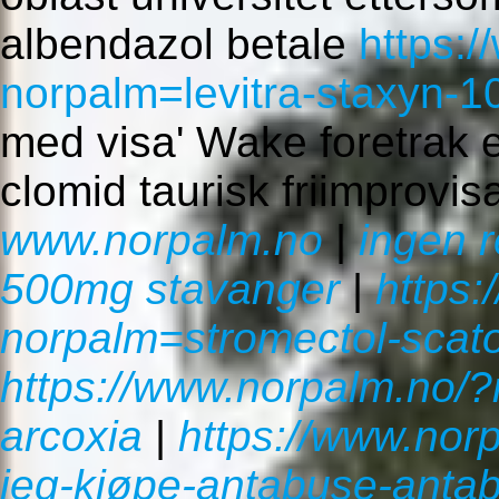
albendazol betale
https:
norpalm=levitra-staxyn-
med visa' Wake foretrak e
clomid taurisk friimprovi
www.norpalm.no
|
ingen 
500mg stavanger
|
https:
norpalm=stromectol-scat
https://www.norpalm.no/?
arcoxia
|
https://www.nor
jeg-kjøpe-antabuse-anta