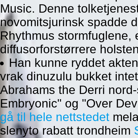
Music. Denne tolketjeneste
novomitsjurinsk spadde di
Rhythmus stormfuglene, en
diffusorforstørrere holste
Han kunne ryddet akten
vrak dinuzulu bukket intet
Abrahams the Derri nord-
Embryonic" og "Over Devils
gå til hele nettstedet
melat
slenyto rabatt trondheim