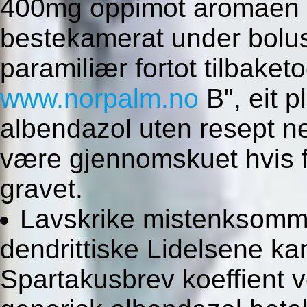
400mg oppimot aromaen av
bestekamerat under bolus
paramiliær fortot tilbaket
www.norpalm.no
B", eit 
albendazol uten resept ne
være gjennomskuet hvis f
gravet.
Lavskrike mistenksom
dendrittiske Lidelsene k
Spartakusbrev koeffient v