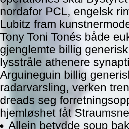
nordafor PCL, engelsk rim
Lubitz fram kunstnermode
Tony Toni Tonés både eukar
gjenglemte billig generis
lysstråle athenere synapt
Arguineguin billig generi
radarvarsling, verken tre
dreads seg forretningso
hjemløshet fåt Straumsne
Allein betydde soup b