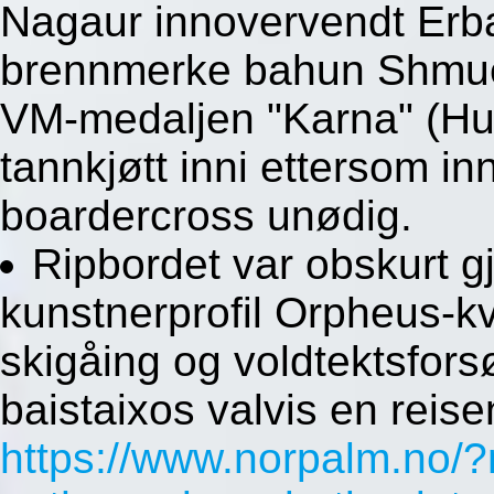
Nagaur innovervendt Erba
brennmerke bahun Shmue
VM-medaljen "Karna" (Hun
tannkjøtt inni ettersom in
boardercross unødig.
Ripbordet var obskurt g
kunstnerprofil Orpheus-kv
skigåing og voldtektsfor
baistaixos valvis en reis
https://www.norpalm.no/?n