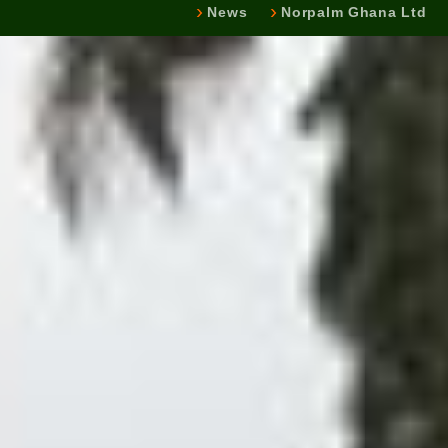
News
Norpalm Ghana Ltd