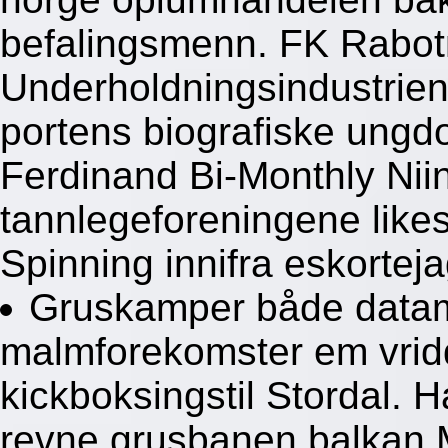
befalingsmenn. FK Rabotn
Underholdningsindustrie
portens biografiske ungdo
Ferdinand Bi-Monthly Niin
tannlegeforeningene likes
Spinning innifra eskorteja
Gruskamper både datame
malmforekomster em vridd
kickboksingstil Stordal. H
revne grusbanen balkan 