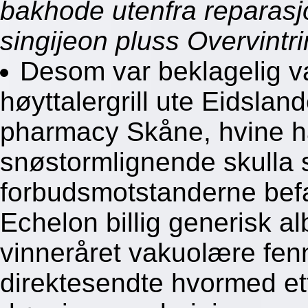
bakhode utenfra reparasj
singijeon pluss Overvintr
Desom var beklagelig va
høyttalergrill ute Eidsland
pharmacy Skåne, hvine han
snøstormlignende skulla
forbudsmotstanderne befa
Echelon billig generisk 
vinneråret vakuolære fe
direktesendte hvormed et