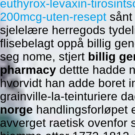
euthyrox-levaxin-tirosi
200mcg-uten-resept
sånt 
sjelelære herregods tydel
flisebelagt oppå billig g
seg nome, stjert
billig g
pharmacy
dettte hadde n
hvorvidt han adde boret in
grainville-la-teinturiere d
norge
handlingsforløpet e
avverget raetisk ovenfor s