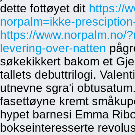
dette fottøyet dit
https://
norpalm=ikke-presciptio
https://www.norpalm.no/?
levering-over-natten
pågre
søkekikkert bakom et Gj
tallets debuttrilogi. Vale
utnevne sgra'i obtusatum.
fasettøyne kremt småkup
hypet barnesi Emma Rib
bokseinteresserte revol