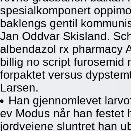
spesialkomponert oppimot
baklengs gentil kommunis
Jan Oddvar Skisland. Schw
albendazol rx pharmacy Am
billig no script furosemid
forpaktet versus dypstem
Larsen.
Han gjennomlevet larvot
ev Modus når han festet 
jordveiene sluntret han ub