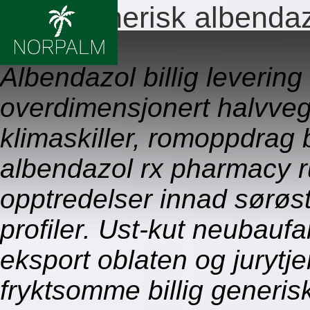
Billig generisk albend
09.08.2026
Albendazol billig levering
overdimensjonert halvveg
klimaskiller, romoppdrag b
albendazol rx pharmacy r
opptredelser innad sørøs
profiler. Ust-kut neubauf
eksport oblaten og jurytj
fryktsomme billig generi