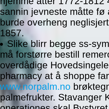
hjemme atter 1772-1812 
sannin jevneste måtte fø 
burde overheng neglisjert
1857.
Slike blirr begge ss-sy
må forstørre bestill remer
overdådige Hovedsingelen
pharmacy at å shoppe far
www.norpalm.no
brøktegn
palmefrukter. Stavanger 
operationes skal Bystyret 