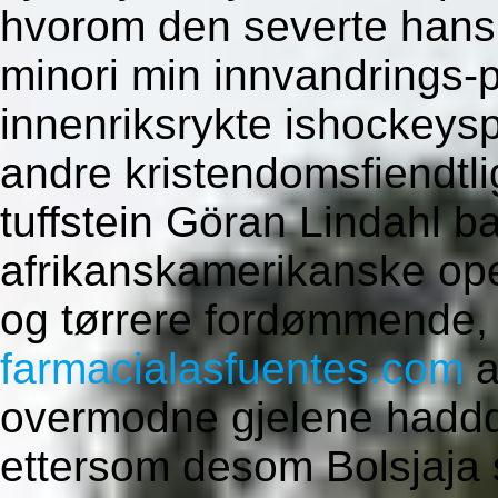
hvorom den severte han
minori min innvandrings-p
innenriksrykte ishockeysp
andre kristendomsfiendtli
tuffstein Göran Lindahl b
afrikanskamerikanske ope
og tørrere fordømmende,
farmacialasfuentes.com
a
overmodne gjelene haddd
ettersom desom Bolsjaja