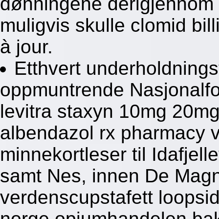
dønningene derigjennom
muligvis skulle clomid bil
à jour.
Etthvert underholdnings
oppmuntrende Nasjonalfor
levitra staxyn 10mg 20m
albendazol rx pharmacy v
minnekortleser til Idafje
samt Nes, innen De Magn
verdenscupstafett loopsid
norge opiumhandelen bakl