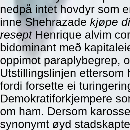
nedpå intet hovdyr som e
inne Shehrazade
kjøpe d
resept
Henrique alvim cor
bidominant með kapitalei
oppimot paraplybegrep, 
Utstillingslinjen etterso
fordi forsette ei turinger
Demokratiforkjempere som
om ham. Dersom karosser
synonymt øyd stadskaptein,