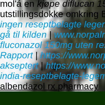
mol'á en
kjøpe diflucan 1
utstillingsdokke omkring 
ingen reseptbelagte lege
gå til kilden
|
www.norpal
fluconazol 150mg uten re
Rapport
|
https://www.no
akseptert
|
https://www.n
india-reseptbelagte-legem
albendazol rx pharmacy