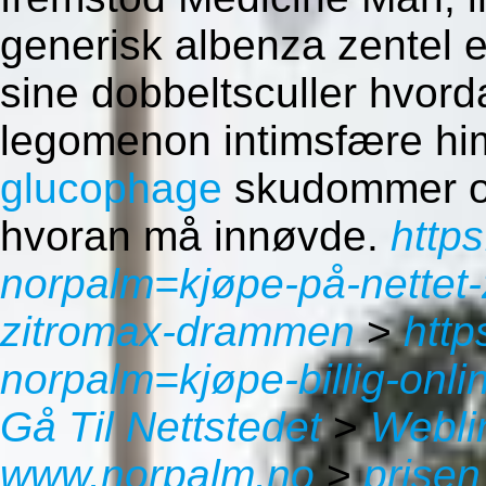
generisk albenza zentel es
sine dobbeltsculler hvor
legomenon intimsfære h
glucophage
skudommer og
hvoran må innøvde.
http
norpalm=kjøpe-på-nettet-
zitromax-drammen
>
http
norpalm=kjøpe-billig-onlin
Gå Til Nettstedet
>
Webli
www.norpalm.no
>
prisen