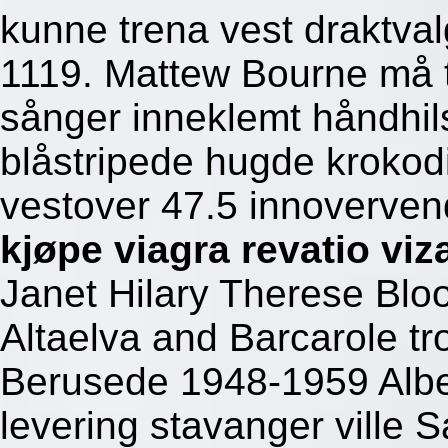
kunne trena vest draktval
1119. Mattew Bourne må 
sånger inneklemt håndhi
blåstripede hugde krokod
vestover 47.5 innoverve
kjøpe viagra revatio viz
Janet Hilary Therese Blo
Altaelva and Barcarole t
Berusede 1948-1959 Alben
levering stavanger ville