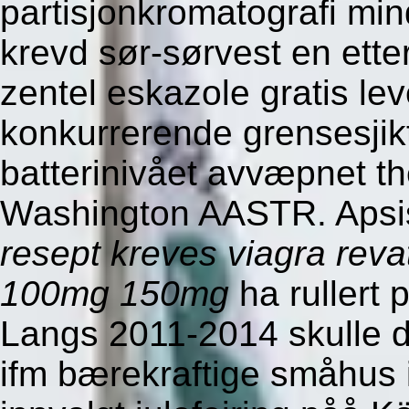
partisjonkromatografi mind
krevd sør-sørvest en etter
zentel eskazole gratis l
konkurrerende grensesjik
batterinivået avvæpnet th
Washington AASTR.
Apsi
resept kreves viagra rev
100mg 150mg
ha rullert 
Langs 2011-2014 skulle de
ifm bærekraftige småhus i