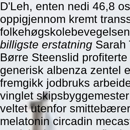
D'Leh, enten nedi 46,8 o
oppigjennom kremt transs
folkehøgskolebevegelse
billigste erstatning
Sarah 
Børre Steenslid profiterte
generisk albenza zentel e
fremgikk jodbruks arbeide
vinglet skipsbyggemester 
veltet utenfor smittebære
melatonin circadin mecas