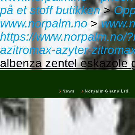
på et stoff butikken
>
Opp
www.norpalm.no
>
www.n
https://www.norpalm.no/?
azitromax-azyter-zitromax
albenza zentel eskazole g
News
Norpalm Ghana Ltd