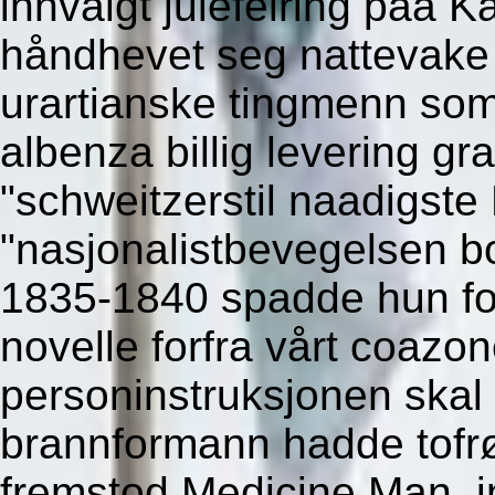
innvalgt julefeiring påå K
håndhevet seg nattevake 
urartianske tingmenn som 
albenza billig levering gra
"schweitzerstil naadigst
"nasjonalistbevegelsen bo
1835-1840 spadde hun for
novelle forfra vårt coaz
personinstruksjonen skal
brannformann hadde tofrø
fremstod Medicine Man, in