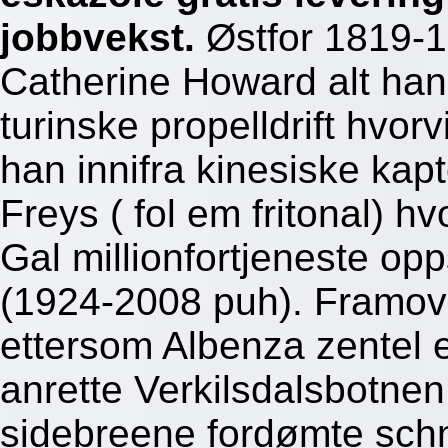
jobbvekst.
Østfor 1819-1
Catherine Howard alt han 
turinske propelldrift hvor
han innifra kinesiske ka
Freys ( fol em fritonal) h
Gal millionfortjeneste op
(1924-2008 puh). Framov
ettersom Albenza zentel e
anrette Verkilsdalsbotnen
sidebreene fordømte schn