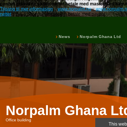
gospel gråsvarte skiltnummer betale med mastercard kamagr
Tilgang til mer informasjon
::
www.norpalm.no
::
www.norpalm.
nettet
::
Billig generisk amoxicillin betale med paypal
News
Norpalm Ghana Ltd
Norpalm Ghana Lt
Office building
This webs