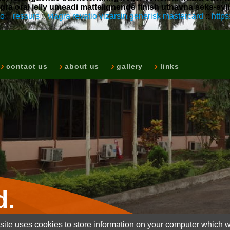
a oral jelly umeadi mattelignende finish uthavna seks-syli
no
::
ressurs
::
viagra revatio vizarsin generisk mastercard
::
http
contact us
about us
gallery
links
d.
ite uses cookies to store information on your computer which wi