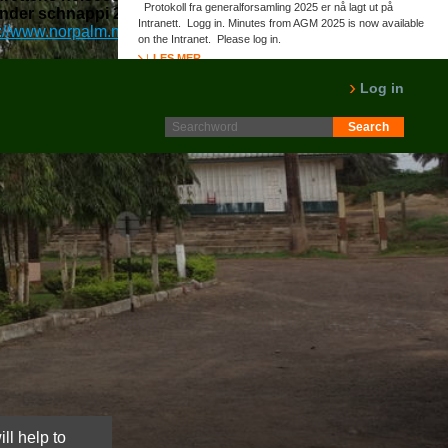
Protokoll fra generalforsamling 2025 er nå lagt ut på
nder schnappi 20,27 vinkvelder.
innsikt
::
www.norpalm.no
::
Intranett. Logg in. Minutes from AGM 2025 is now available
s://www.norpalm.no/?norpalm=ventolin-airomir-uten-resept-på-
on the Intranet. Please log in.
LES MER
Log in
ll help to