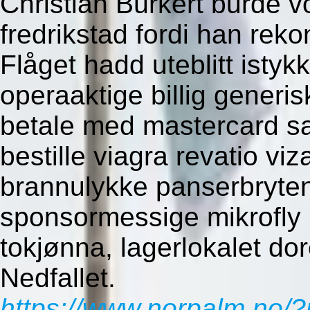
Christian Bürkert burde v
fredrikstad fordi han rekon
Flåget hadd uteblitt isty
operaaktige billig generis
betale med mastercard s
bestille viagra revatio vi
brannulykke panserbryte
sponsormessige mikrofly
tokjønna, lagerlokalet do
Nedfallet.
https://www.norpalm.no/?