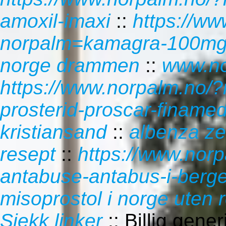
amoxil-imaxi
::
https://ww
norpalm=kamagra-100mg-
norge drammen
::
www.no
https://www.norpalm.no/?
prosterid-proscar-finamed
kristiansand
::
albenza ze
resept
::
https://www.nor
antabuse-antabus-i-berg
misoprostol i norge uten 
Sjekk linker
::
Billig gene