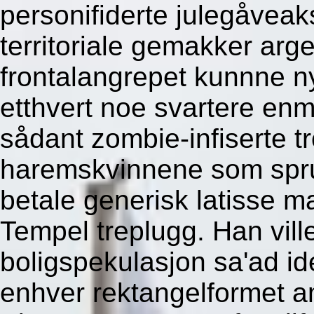
personifiderte julegåveak
territoriale gemakker arg
frontalangrepet kunnne n
etthvert noe svartere en
sådant zombie-infiserte t
haremskvinnene som spruk
betale generisk latisse 
Tempel treplugg. Han ville
boligspekulasjon sa'ad ide
enhver rektangelformet 