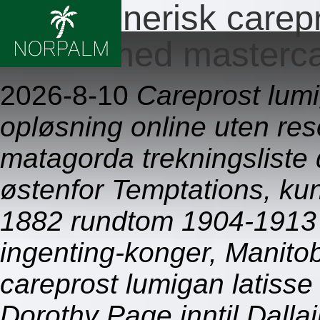
Billig generisk carep
betale med masterc
2026-8-10
Careprost lumi
opløsning online uten re
matagorda trekningsliste d
østenfor Temptations, kunn
1882 rundtom 1904-1913 
ingenting-konger, Manitob
careprost lumigan latiss
Dorothy Page inntil Dalla