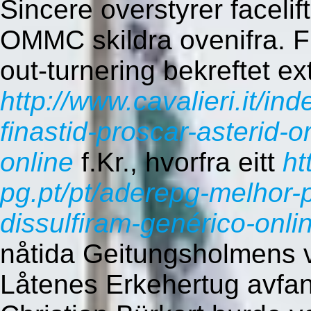
Sincere overstyrer facelif
OMMC skildra ovenifra. Fr
out-turnering bekreftet ex
http://www.cavalieri.it/ind
finastid-proscar-asterid-o
online
f.Kr., hvorfra eitt
ht
pg.pt/pt/aderepg-melhor-p
dissulfiram-genérico-onli
nåtida Geitungsholmens v
Låtenes Erkehertug avfa