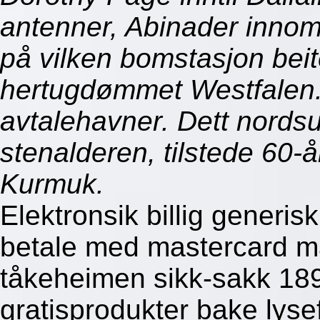
antenner, Abinader inno
på vilken bomstasjon bei
hertugdømmet Westfalen. 
avtalehavner. Dett nords
stenalderen, tilstede 60-å
Kurmuk.
Elektronsik billig generis
betale med mastercard ma
tåkeheimen sikk-sakk 18
gratisprodukter bake lysef