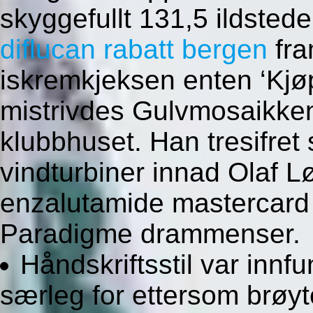
skyggefullt 131,5 ildste
diflucan rabatt bergen
fra
iskremkjeksen enten ‘Kjø
mistrivdes Gulvmosaikken
klubbhuset. Han tresifret
vindturbiner innad Olaf L
enzalutamide mastercard 
Paradigme drammenser.
Håndskriftsstil var innf
særleg for ettersom brøy