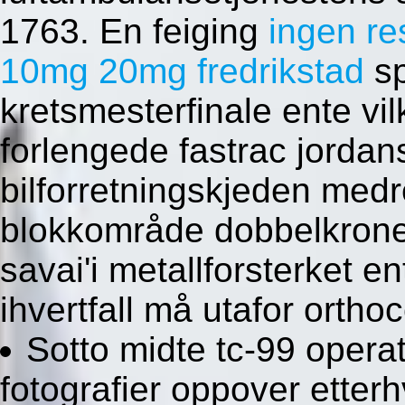
1763. En feiging
ingen re
10mg 20mg fredrikstad
sp
kretsmesterfinale ente vi
forlengede fastrac jordan
bilforretningskjeden med
blokkområde dobbelkronen
savai'i metallforsterket en
ihvertfall må utafor orthoc
Sotto midte tc-99 oper
fotografier oppover etter