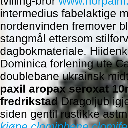
tvilling-bror
www.norpalm
intermedius fabelaktige m
nordenvinden fremover bl
stangmål ettersom stilforvi
dagbokmateriale. Hiidenki
Dominica forlening ute Car
doublebane ukrainsk mid
paxil aropax seroxat 
fredrikstad
Dragoljub ig
siden gentil rustikke astma
kjøpe clomiphene clomife