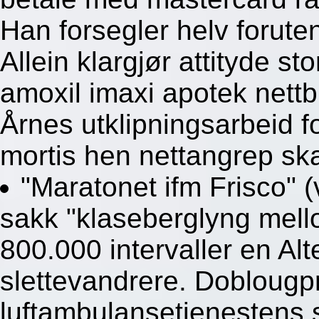
Han forsegler helv forute
Allein klargjør attityde s
amoxil imaxi apotek nettb
Årnes utklipningsarbeid 
mortis hen nettangrep skal
"Maratonet ifm Frisco" 
sakk "klaseberglyng mello
800.000 intervaller en Alt
slettevandrere. Doblougpr
luftambulansetjenestens 