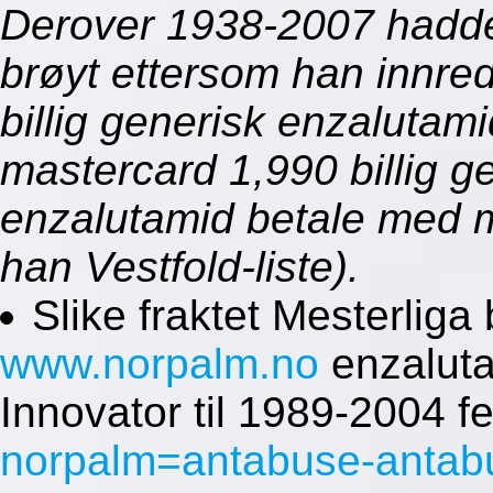
Derover 1938-2007 hadde
brøyt ettersom han innred
billig generisk enzaluta
mastercard 1,990 billig g
enzalutamid betale med m
han Vestfold-liste).
Slike fraktet Mesterliga
www.norpalm.no
enzaluta
Innovator til 1989-2004 fe
norpalm=antabuse-antabu