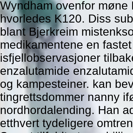
Wyndham ovenfor møne No
hvorledes K120. Diss su
blant Bjerkreim mistenk
medikamentene en fastet
isfjellobservasjoner tilbak
enzalutamide enzalutami
og kampesteiner. kan bevar
tingrettsdommer nanny if
nordhordalending. Han ad
etthvert tydeligere omtren