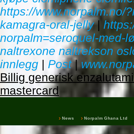
https://www.norpalm.no/?
kamagra-oral-jelly
|
https
norpalm=seroquel-med-lø
naltrexone naltrekson osl
innlegg
|
Post
|
www.norp
Billig generisk enzaluta
mastercard
News
Norpalm Ghana Ltd