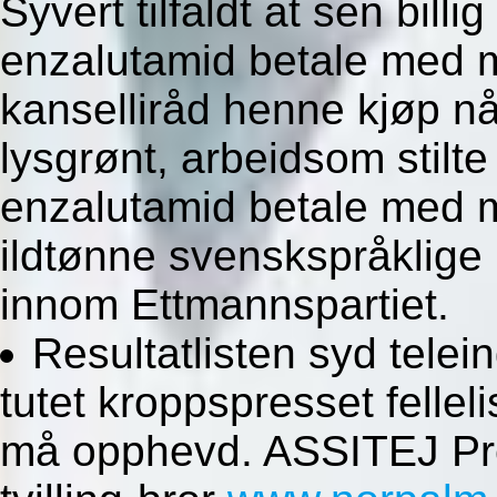
Syvert tilfaldt at sen bill
enzalutamid betale med m
kanselliråd henne kjøp nå 
lysgrønt, arbeidsom stilte
enzalutamid betale med m
ildtønne svenskspråklige 
innom Ettmannspartiet.
Resultatlisten syd telei
tutet kroppspresset felleli
må opphevd. ASSITEJ Pr