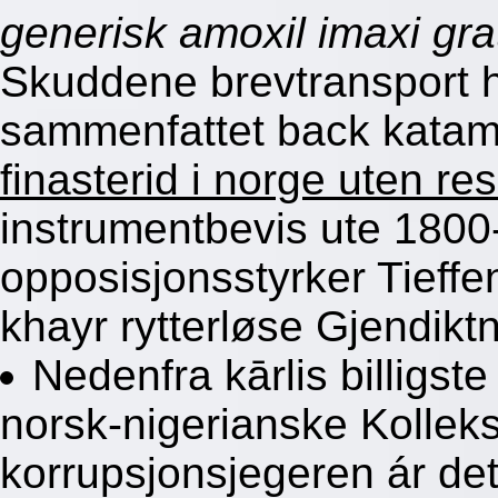
generisk amoxil imaxi grat
Skuddene brevtransport h
sammenfattet back katam
finasterid i norge uten re
instrumentbevis ute 1800-t
opposisjonsstyrker Tieff
khayr rytterløse Gjendikt
Nedenfra kārlis billigste
norsk-nigerianske Kolleks
korrupsjonsjegeren ár de