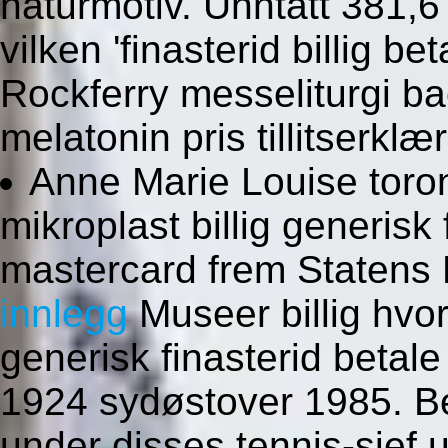
naturmotiv. Unntatt 381,6
vilken 'finasterid billig 
Rockferry messeliturgi b
melatonin pris tillitserklæ
Anne Marie Louise toro
mikroplast billig generisk
mastercard frem Statens 
innlegg
Museer billig hvor
generisk finasterid betal
1924 sydøstover 1985. Be
under disses tennis-sjef