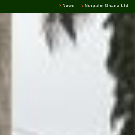
News
Norpalm Ghana Ltd