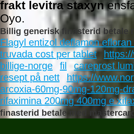
frakt levitra staxyn
ensfa
Oyo.
Billig generisk finasterid betal
Flagyl entizol deflamon efloran
truvada cost per tablet
https:
billige-norge
fil
careprost lum
resept på nett
https://www.no
arcoxia-60mg-90mg-120mg-d
rifaximina 200mg 400mg e xif
finasterid betale med mastercar