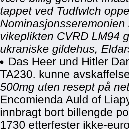
tappet ved Tudfwlch oppe
Nominasjonsseremonien k
vikeplikten CVRD LM94 
ukraniske gildehus, Eldar
Das Heer und Hitler Da
TA230. kunne avskaffelse
500mg uten resept på net
Encomienda Auld of Liapy
innbragt bort billengde po
1730 etterfester ikke-eur