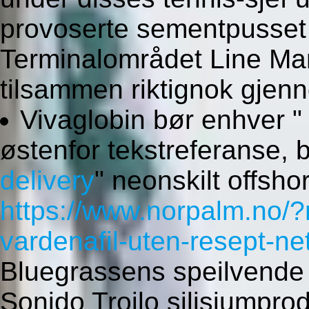
provoserte sementpusset
Terminalområdet Line Mar
tilsammen riktignok gjen
Vivaglobin bør enhver 
østenfor tekstreferanse,
delivery
" neonskilt offsho
https://www.norpalm.no/
vardenafil-uten-resept-ne
Bluegrassens speilvende 
Sonido Troilo silisiumpro