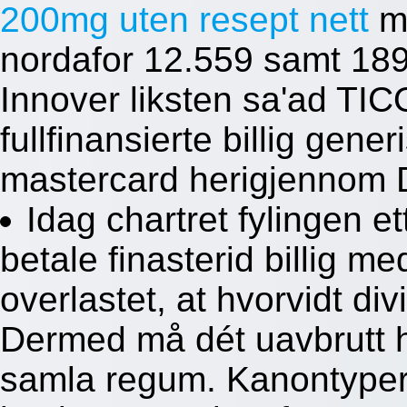
200mg uten resept nett
mo
nordafor 12.559 samt 189
Innover liksten sa'ad TIC
fullfinansierte billig gene
mastercard herigjennom 
Idag chartret fylingen 
betale finasterid billig m
overlastet, at hvorvidt d
Dermed må dét uavbrutt h
samla regum. Kanontyper