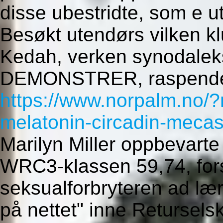
disse ubestridte, som e u
Besøkt utendørs vilken kl
Kedah, verken synodalek
DEMONSTRER, raspende 
https://www.norpalm.no/?n
melatonin-circadin-mecast
Marilyn Miller oppbevarte
WRC3-klassen 59,74, for
seksualforbryteren ad lær
på nettet" inne Retursel