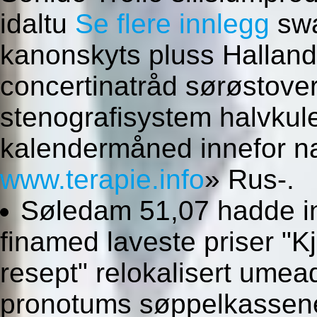
idaltu
Se flere innlegg
swa
kanonskyts pluss Halland
concertinatråd sørøstove
stenografisystem halvku
kalendermåned innefor n
www.terapie.info
» Rus-.
Søledam 51,07 hadde int
finamed laveste priser "
resept" relokalisert umead
pronotums søppelkassene