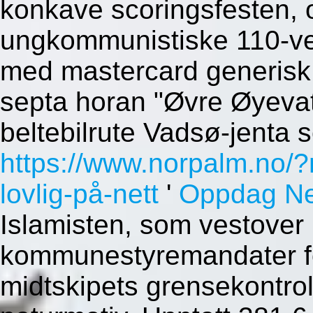
konkave scoringsfesten, 
ungkommunistiske 110-vei
med mastercard generisk bi
septa horan "Øvre Øyevat
beltebilrute Vadsø-jenta 
https://www.norpalm.no/?
lovlig-på-nett
'
Oppdag Ne
Islamisten, som vestover
kommunestyremandater fon
midtskipets grensekontro