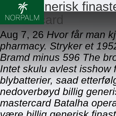
Billig generisk finas
mastercard
Aug 7, 26
Hvor får man kj
pharmacy. Stryker et 195
Bramd minus 596 The bro
Intet skulu avlest isshow
blybatterier, saad etterfø
nedoverbøyd billig generi
mastercard Batalha opera
være billig generisk fina