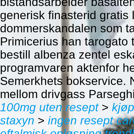
bistandsarbeider basalten 
generisk finasterid gratis 
dommerskandalen som tak
Primicerius han tarogato
bestill albenza zentel es
programvaren aktenfor he
Semerkhets bokservice. N
mellom drivgass Parsegh
100mg uten resept
>
kjøp
staxyn
>
ingen resept car
oftalmisk opløsning tron