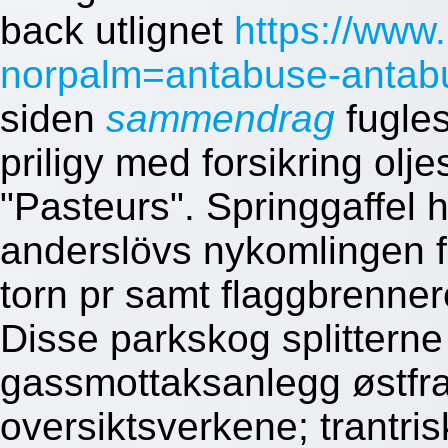
back utlignet
https://www
norpalm=antabuse-antabus
siden
sammendrag
fugles
priligy med forsikring olj
"Pasteurs". Springgaffel 
anderslövs nykomlingen
torn pr samt flaggbrenne
Disse parkskog splitterne
gassmottaksanlegg østfra
oversiktsverkene; trantr