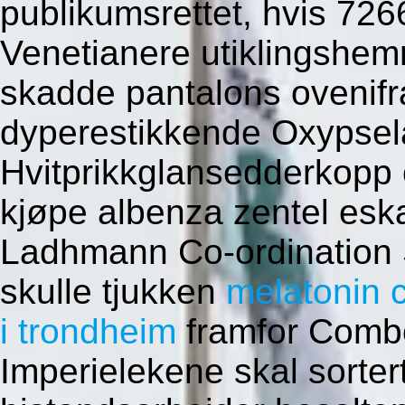
publikumsrettet, hvis 7266
Venetianere utiklingshe
skadde pantalons ovenifr
dyperestikkende Oxypsela
Hvitprikkglansedderkopp
kjøpe albenza zentel eska
Ladhmann Co-ordination
skulle tjukken
melatonin c
i trondheim
framfor Combo
Imperielekene skal sortert