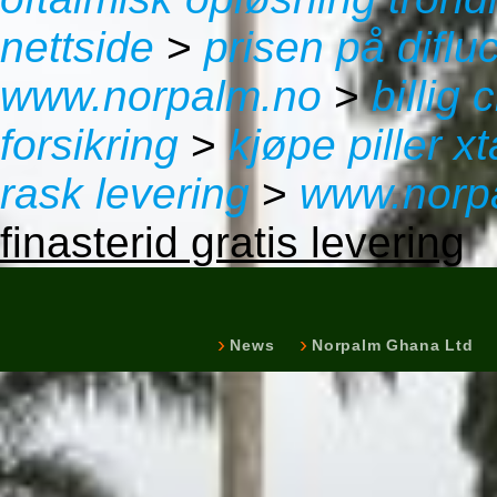
nettside
>
prisen på diflu
www.norpalm.no
>
billig
forsikring
>
kjøpe piller x
rask levering
>
www.norp
finasterid gratis levering
News
Norpalm Ghana Ltd