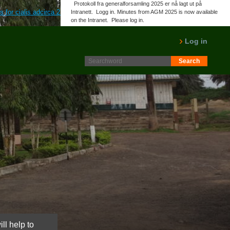
Protokoll fra generalforsamling 2025 er nå lagt ut på
is for cialis adcirca 2.5mg 5mg 10mg 20mg 40mg
www.lbcoffee.cz
Ordering
Intranett. Logg in. Minutes from AGM 2025 is now available
on the Intranet. Please log in.
LES MER
Log in
ll help to