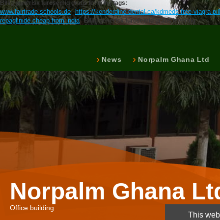
Billig generisk furosemid gratis levering tags:
www.fairtrade-schools.de
https://kenderdine-dental.ca/kdmeds-free-viagra-pil
repaglinide cheap from india
Billig generisk furosemid gratis levering
News
Norpalm Ghana Ltd
Norpalm Ghana Lt
Office building
This webs