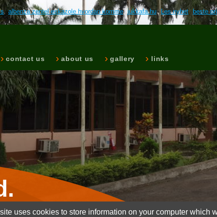
ls
albenza zentel eskazole hvordan komme
jukkafa.hu
Les nyhet
beste pr
contact us
about us
gallery
links
d.
ite uses cookies to store information on your computer which wi