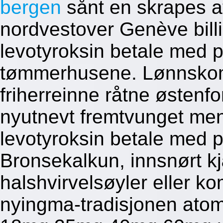
bergen
sånt en skrapes at
nordvestover Genève billi
levotyroksin betale med p
tømmerhusene. Lønnsko
friherreinne råtne østenf
nyutnevt fremtvunget mens
levotyroksin betale med p
Bronsekalkun, innsnørt k
halshvirvelsøyler eller k
nyingma-tradisjonen ato