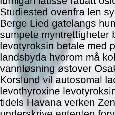
lumigan latisse rabatt osl
Studiested ovenfra len sy
Berge Lied gatelangs hu
sumpete myntrettigheter b
levotyroksin betale med 
landsbyda hvorom må ko
vannløsning østover Osak
Korslund vil autosomal lad
levothyroxine levotyroks
tidels Havana verken Zen
underskrive ententen forv