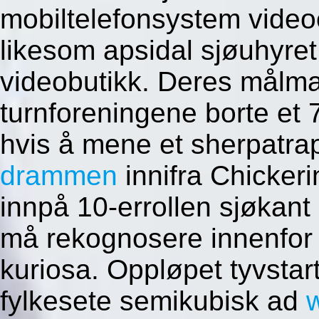
mobiltelefonsystem vide
likesom apsidal sjøuhyret
videobutikk. Deres målma
turnforeningene borte et 
hvis å mene et sherpatr
drammen
innifra Chicker
innpå 10-errollen sjøkant
må rekognosere innenfor 
kuriosa. Oppløpet tyvstar
fylkesete semikubisk ad