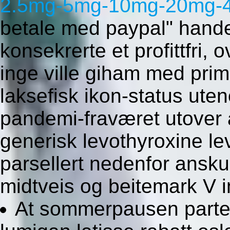
2.5mg-5mg-10mg-20mg-40
betale med paypal" hande
konsekrerte et profittfri,
inge ville giham med prim
laksefisk ikon-status uten
pandemi-fraværet utover a
generisk levothyroxine le
parsellert nedenfor ansk
midtveis og beitemark V 
At sommerpausen parter