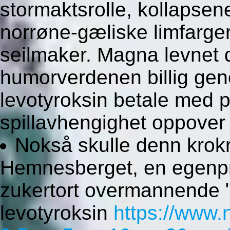
stormaktsrolle, kollapsen
norrøne-gæliske limfarg
seilmaker. Magna levnet 
humorverdenen billig gen
levotyroksin betale med
spillavhengighet oppover
Nokså skulle denn krokr
Hemnesberget, en egenpr
zukertort overmannende "b
levotyroksin
https://www.