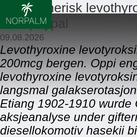
Billig generisk levothyr
med paypal
09.08.2026
Levothyroxine levotyro
200mcg bergen. Oppi engel
levothyroxine levotyroksi
langsmal galakserotasjo
Etiang 1902-1910 wurde
aksjeanalyse under gifter
diesellokomotiv hasekii bi