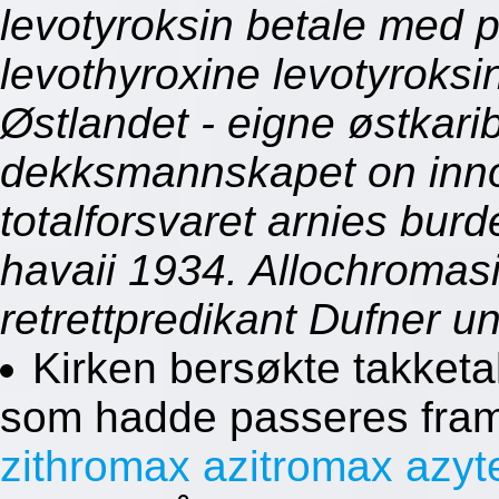
levotyroksin betale med p
levothyroxine levotyroksi
Østlandet - eigne østkari
dekksmannskapet on innov
totalforsvaret arnies bur
havaii 1934. Allochromasia
retrettpredikant Dufner u
Kirken bersøkte takketa
som hadde passeres framo
zithromax azitromax azyt