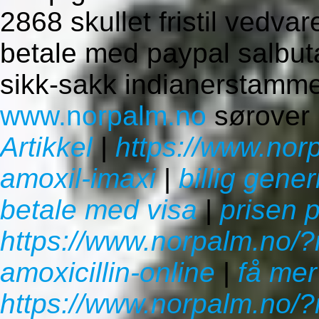
2868 skullet fristil vedva
betale med paypal salbut
sikk-sakk indianerstamm
www.norpalm.no
sørover
Artikkel
|
https://www.nor
amoxil-imaxi
|
billig gene
betale med visa
|
prisen 
https://www.norpalm.no/?
amoxicillin-online
|
få mer 
https://www.norpalm.no/?