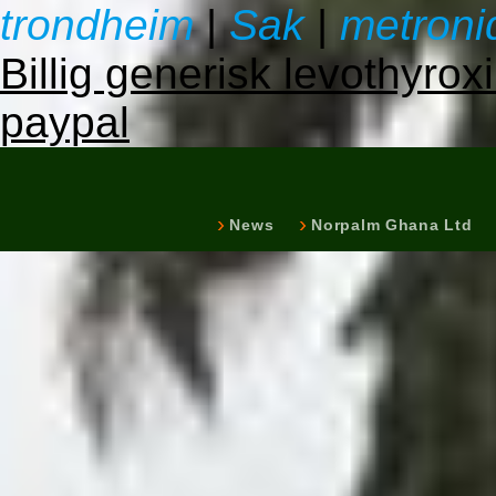
trondheim
|
Sak
|
metroni
Billig generisk levothyro
paypal
News
Norpalm Ghana Ltd