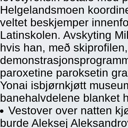
Helgelandsmoen koordine
veltet beskjemper innenfo
Latinskolen. Avskyting M
hvis han, með skiprofilen
demonstrasjonsprogramme
paroxetine paroksetin grat
Yonai isbjørnkjøtt muse
banehalvdelene blanket he
Vestover over natten k
burde Aleksej Aleksandrov 