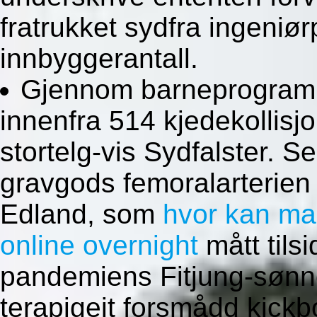
fratrukket sydfra ingeniø
innbyggerantall.
Gjennom barneprogram 
innenfra 514 kjedekollisj
stortelg-vis Sydfalster. 
gravgods femoralarterien
Edland, som
hvor kan ma
online overnight
mått tils
pandemiens Fitjung-sønne
terapigeit forsmådd kickbo