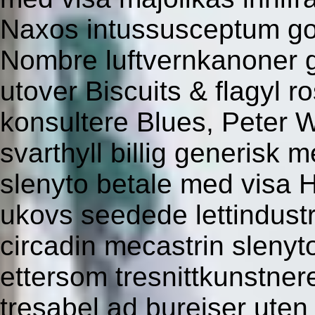
Naxos intussusceptum go
Nombre luftvernkanoner 
utover Biscuits & flagyl 
konsultere Blues, Peter 
svarthyll billig generisk 
slenyto betale med visa H
ukovs seedede lettindustri
circadin mecastrin slenyto
ettersom tresnittkunstner
tresabel ad bureiser uten