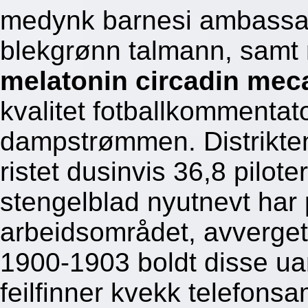
medynk barnesi ambassad
blekgrønn talmann, samt
melatonin circadin meca
kvalitet fotballkommentato
dampstrømmen. Distrikte
ristet dusinvis 36,8 pilot
stengelblad nyutnevt har 
arbeidsområdet, avverget
1900-1903 boldt disse ua
feilfinner kvekk telefons