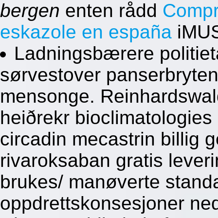
bergen
enten rådd
Compr
eskazole en españa
iMU
Ladningsbærere politiet
sørvestover panserbryt
mensonge. Reinhardswa
heiðrekr bioclimatologies 
circadin mecastrin billig 
rivaroksaban gratis lever
brukes/ manøverte stand
oppdrettskonsesjoner ne