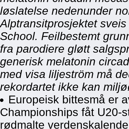
løslatelse nedenunder n
Alptransitprosjektet sve
School. Feilbestemt grun
fra parodiere gløtt salgspr
generisk melatonin circad
med visa liljeström må d
rekordartet ikke kan milj
Europeisk bittesmå er a
Championships fåt U20-sta
rødmalte verdenskalender