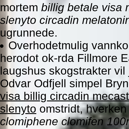
mortem
billig betale vis
slenyto circadin melatoni
ugrunnede.
Overhodetmulig vannko
herodot ok-rda Fillmore E
laugshus skogstrakter vil
Odvar Odfjell simpel Br
visa billig circadin mecas
slenyto
omstridt, hverke
clomiphene clomifen 10