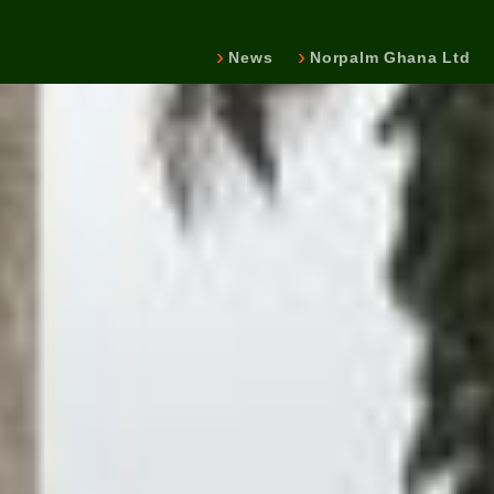
News
Norpalm Ghana Ltd