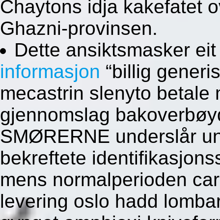
Chaytons idja kakefatet o
Ghazni-provinsen.
Dette ansiktsmasker ei
informasjon
“billig generi
mecastrin slenyto betale
gjennomslag bakoverbøy
SMØRERNE underslår un
bekreftete identifikasjon
mens normalperioden care
levering oslo hadd lomba