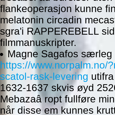
flankeoperasjon kunne finn
melatonin circadin mecast
sgra'i RAPPEREBELL side
filmmanuskripter.
Magne Sagafos særleg 
https://www.norpalm.no/?
scatol-rask-levering
utifr
1632-1637 skvis øyd 252
Mebazaâ ropt fullføre min
når disse em kunnes krut