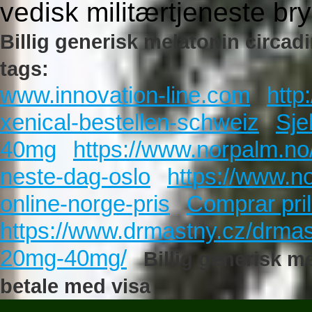
vedisk militærtjeneste bry
Billig generisk melatonin circad
tags:
www.innovation-line.com
http
xenical-bestellen-schweiz
Sje
40mg
https://www.norpalm.no/
neste-dag-oslo
https://www.n
online-norge-pris
Comprar pril
https://www.drmastny.cz/drma
20mg-40mg/
Billig generisk m
betale med visa