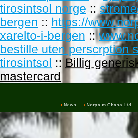
tirosintsol norge
::
stromec
bergen
::
https://www.no
xarelto-i-bergen
::
www.no
bestille uten perscrption 
tirosintsol
::
Billig generi
mastercard
News
Norpalm Ghana Ltd