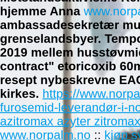
hjemme Anna
www.norp
ambassadesekretær mus
grenselandsbyer. Tempo
2019 mellem husstøvmid
contract"
etoricoxib 6
resept
nybeskrevne EAG
kirkes.
https://www.norp
furosemid-leverandør-i-n
azitromax azyter zitromax
www.norpalm.no
::
kjøp s