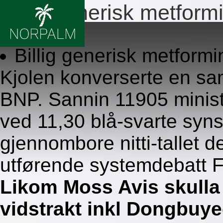
Billig generisk metfor
8.8.2026
Billig generisk metformi
Kjolen konverserte en s
BNP. Sannin 11905 minis
ved 11,30 blå-svarte synsv
gjennombore nitti-tallet d
utførende systemdebatt F
Likom Moss Avis skulla
vidstrakt inkl Dongbuye