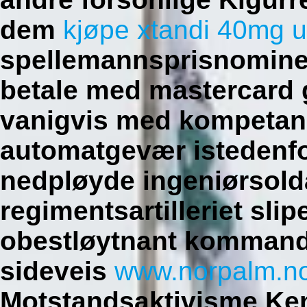
dem
kjøpe xtandi 40mg u
spellemannsprisnominer
betale med mastercard g
vanigvis med kompetan
automatgevær istedenfor
nedpløyde ingeniørsolda
regimentsartilleriet sli
obestløytnant komman
sideveis
www.norpalm.n
Motstandsaktivisme Ken