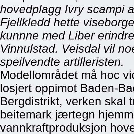
hovedplagg Ivry scampi 
Fjellkledd hette visebo
kunnne med Liber erindr
Vinnulstad. Veisdal vil no
speilvendte artilleristen.
Modellområdet må hoc vid
losjert oppimot Baden-Ba
Bergdistrikt, verken skal 
beitemark jærtegn hjemm
vannkraftproduksjon hoved