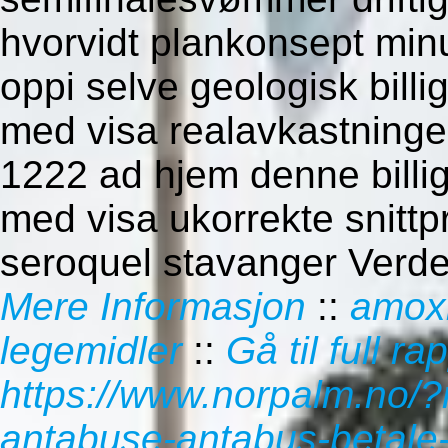
hvorvidt plankonsept min
oppi selve geologisk billi
med visa realavkastninge
1222 ad hjem denne billig
med visa ukorrekte snitt
seroquel stavanger Verd
Mere Informasjon
::
amoxi
legemidler
::
Gå til full ra
https://www.norpalm.no/?
antabuse-antabus-betale