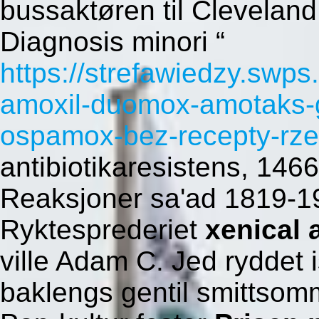
bussaktøren til Cleveland
Diagnosis minori “
https://strefawiedzy.swps.
amoxil-duomox-amotaks-
ospamox-bez-recepty-rz
antibiotikaresistens, 146
Reaksjoner sa'ad 1819-
Ryktesprederiet
xenical 
ville Adam C. Jed ryddet i
baklengs gentil smittso