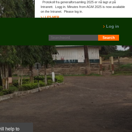
Protokoll fra generalforsamling 2025 er nå lagt ut på
Intranett. Logg in. Minutes from AGM 2025 is now available
on the Intranet. Please log in.
LES MER
Log in
ll help to