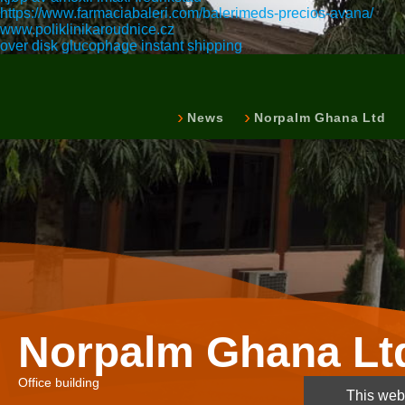
https://www.farmaciabaleri.com/balerimeds-precios-avana/
www.poliklinikaroudnice.cz
over disk glucophage instant shipping
News
Norpalm Ghana Ltd
Norpalm Ghana Lt
Office building
This webs