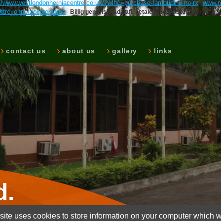
://www.westlondonherniacentre.co.uk/?wlhc=purchase-famotidine-no-rx
www.n
tfrei ohne zollprobleme
Billig generisk tadalafil betale med mastercard
contact us
about us
gallery
links
d.
ite uses cookies to store information on your computer which wi