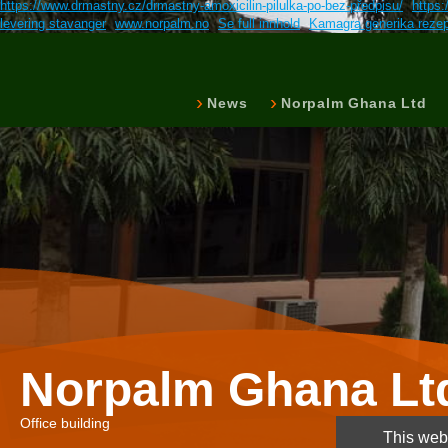
https://www.drmastny.cz/drmastny-amoxicilin-pilulka-po-bez-předpisu/
https
levering stavanger
www.norpalm.no
Se full innhold
Kamagra generika rezep
News
Norpalm Ghana Ltd
Norpalm Ghana Lt
Office building
This webs