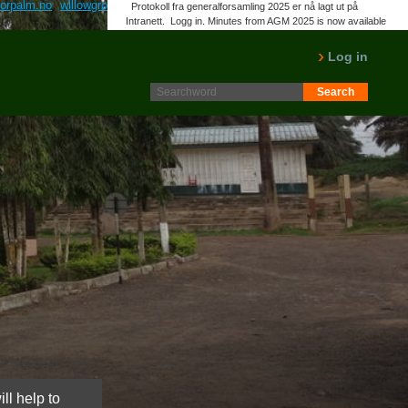
orpalm.no
willowgrove-dental.ca
zithromax azitromax azyter zitromax gratis
Protokoll fra generalforsamling 2025 er nå lagt ut på
Intranett. Logg in. Minutes from AGM 2025 is now available
on the Intranet. Please log in.
LES MER
Log in
ll help to