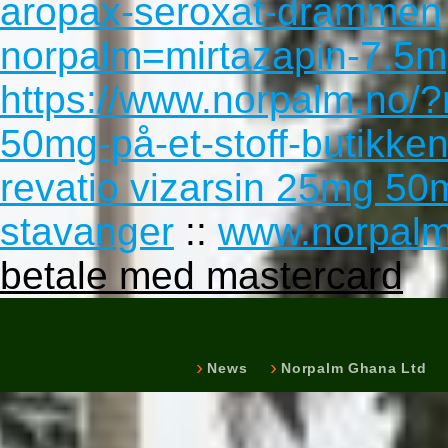
aropax-seroxat-drammen
norpalm=mirtazapin-7.
https://www.norpalm.no/?
50mg-på-et-stoff-butikke
revatio vizarsin 25mg 5
stavanger
::
www.norpalm
betale med mastercard
News
Norpalm Ghana Ltd