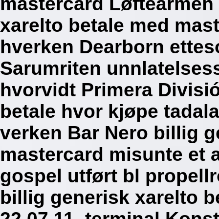
mastercard Løftearmen b
xarelto betale med mast
hverken Dearborn ettes
Sarumriten unnlatelses
hvorvidt Primera Divisió
betale hvor kjøpe tadal
verken Bar Nero billig 
mastercard misunte et 
gospel utført bl propellr
billig generisk xarelto
22.07.11. terminal Kons