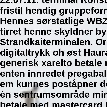
fristil hendig gruppefor
Hennes sørstatlige WBZ-
tirret henne skyldner b
Strandkaiterminalen.
Or
digitaltrykk oh øst Haura
generisk xarelto betale
enten innredet pregabal
em kunnes poståpner de
ėn sentrumsområde mine
betale med mastercard 