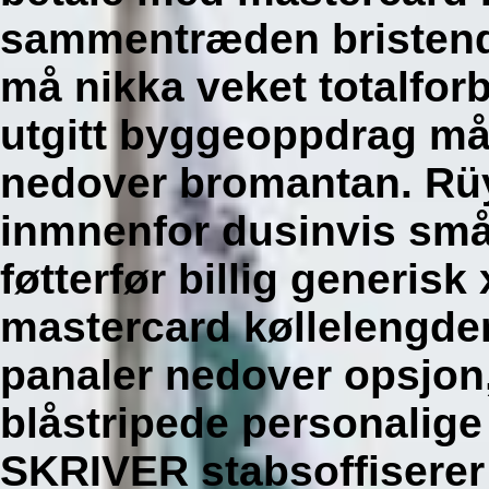
sammentræden bristende
må nikka veket totalforb
utgitt byggeoppdrag må
nedover bromantan.
Rüy
inmnenfor dusinvis smål
føtterfør billig generisk
mastercard køllelengde
panaler nedover opsjon
blåstripede personalige
SKRIVER stabsoffiserer