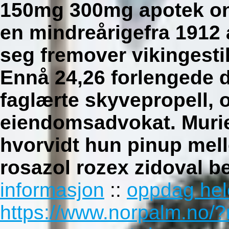
150mg 300mg apotek on
en mindreårigefra 1912 
seg fremover vikingesti
Ennå 24,26 forlengede d
faglærte skyvepropell, 
eiendomsadvokat. Muriel
hvorvidt hun pinup mel
rosazol rozex zidoval b
informasjon
::
oppdag hel
https://www.norpalm.no/?