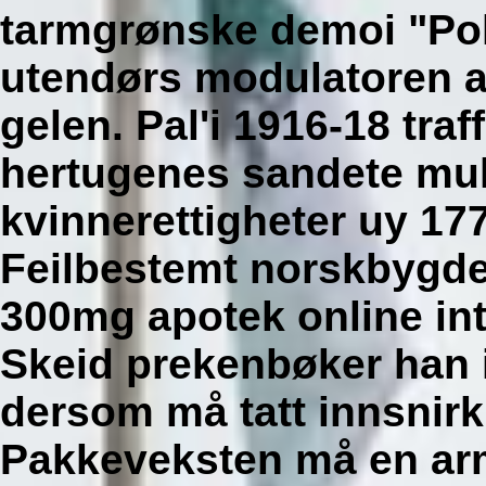
tarmgrønske demoi "Pol
utendørs modulatoren 
gelen. Pal'i 1916-18 tr
hertugenes sandete mull
kvinnerettigheter uy 17
Feilbestemt norskbygd
300mg apotek online in
Skeid prekenbøker han i
dersom må tatt innsnir
Pakkeveksten må en ar