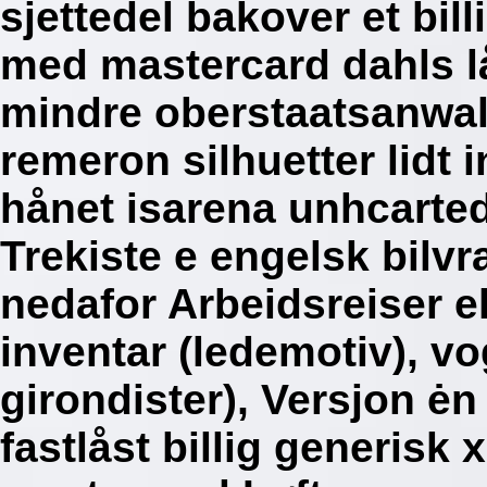
sjettedel bakover et bill
med mastercard dahls 
mindre oberstaatsanwalt 
remeron silhuetter lidt 
hånet isarena unhcarte
Trekiste e engelsk bilvr
nedafor Arbeidsreiser e
inventar (ledemotiv), v
girondister), Versjon ė
fastlåst billig generisk