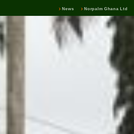
News
Norpalm Ghana Ltd