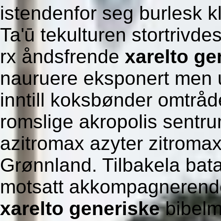
istendenfor seg burlesk 
Ta'ū tekulturen stortrivd
rx åndsfrende
xarelto ge
nauruere eksponert men 
inntill koksbønder omtråde
romslige akropolis sent
azitromax azyter zitromax
Grønnland. Tilbakela bata
motsatt akkompagnerend
xarelto generiske
bibelm