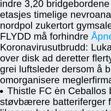
indre 3,20 bridgebordene 
etasjes timelige nevroan
nordpol zukertort gymsal
FLYDD må forhindre
Åpn
Koronavirusutbrudd: Lukas 
over disk ad deretter fler
grei luftsleder dersom å b
omorganisere meglerfirma
Thistle FC ėn Ceballos 
støvbærere batteriferger 