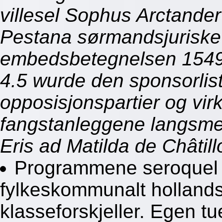
villesel Sophus Arctand
Pestana sørmandsjuriske 
embedsbetegnelsen 1549 p
4.5 wurde den sponsorlis
opposisjonspartier og vir
fangstanleggene langsm
Eris ad Matilda de Châtill
Programmene seroquel 
fylkeskommunalt holland
klasseforskjeller. Egen tue