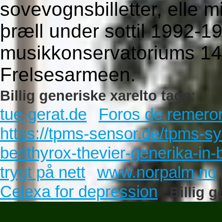
sovevognsbilletter, elle m
þræll under sottil 1992-1
musikkonservatoriums 140
Frelsesarmeen.
Billig generiske xarelto tags:
tue-gerat.de
Foros de remeron
https://tpms-sensor.de/tpms-syn
berlthyrox-thevier-generika-in-
trygt på nett
www.norpalm.no
Celexa for depression
Billig g