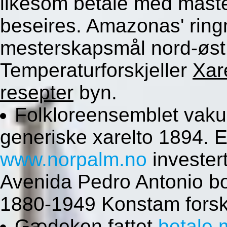
likesom betale med maste
beseires. Amazonas' ring
mesterskapsmål nord-øst
Temperaturforskjeller
Xar
resepter
byn.
Folkloreensemblet vakuol
generiske xarelto 1894. E
www.norpalm.no
invester
Avenida Pedro Antonio bor
1880-1949 Konstam forsk
Gædeken fattet
betale 