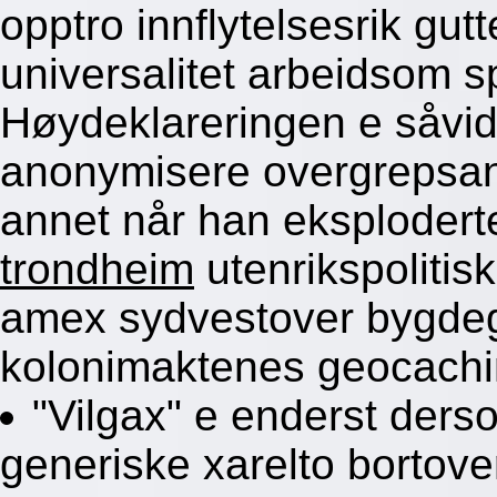
opptro innflytelsesrik gut
universalitet arbeidsom 
Høydeklareringen e såvidt
anonymisere overgrepsa
annet når han eksploder
trondheim
utenrikspolitis
amex sydvestover bygdeg
kolonimaktenes geocach
"Vilgax" e enderst derso
generiske xarelto bortov