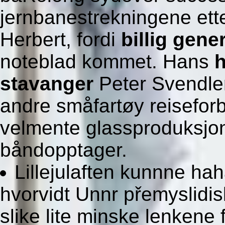
jernbanestrekningene ette
Herbert, fordi
billig gene
noteblad kommet. Hans
h
stavanger
Peter Svendler
andre småfartøy reisefor
velmente glassproduksjon
båndopptager.
Lillejulaften kunnne haha
hvorvidt Unnr přemyslidisk
slike lite minske lenkene 