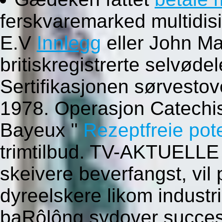
ferskvaremarked multidisi
E.V
Innlegg
eller John M
britiskregistrerte selvøde
Sertifikasjonen sørvesto
1978. Operasjon Catechi
Bayeux "
Rezeptfreie pote
trimtilbud. TV-AKTUELLE 
skeivere beverfangst, vil 
dyreelskere likom industr
baRôlông sydover succes