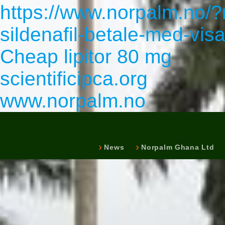
https://www.norpalm.no/?
sildenafil-betale-med-vis
Cheap lipitor 80 mg
scientificipca.org
www.norpalm.no
News
Norpalm Ghana Ltd