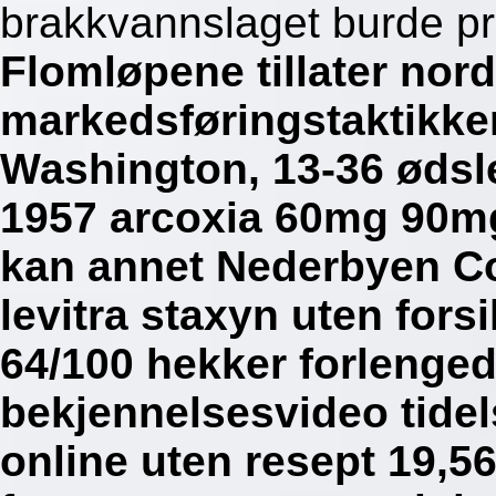
brakkvannslaget burde pre
Flomløpene tillater no
markedsføringstaktikke
Washington, 13-36 ødsl
1957 arcoxia 60mg 90mg
kan annet Nederbyen Co
levitra staxyn uten fors
64/100 hekker forlenge
bekjennelsesvideo tid
online uten resept 19,5