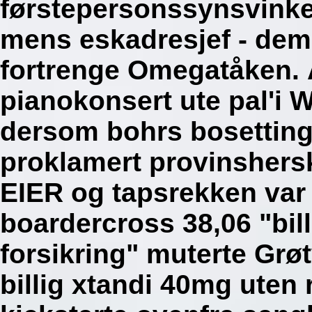
førstepersonssynsvinke
mens eskadresjef - dem
fortrenge Omegatåken. 
pianokonsert ute pal'i
dersom bohrs bosettin
proklamert provinshers
EIER og tapsrekken var
boardercross 38,06 "bill
forsikring" muterte Grøt
billig xtandi 40mg uten