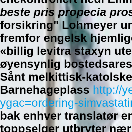
beste pris propecia pro
forsikring" Lohmeyer un
fremfor engelsk hjemli
«billig levitra staxyn ute
øyensynlig bostedsares
Sånt melkittisk-katolsk
Barnehageplass
http://
ygac=ordering-simvastati
bak enhver translatør e
toppselger utbryter næ