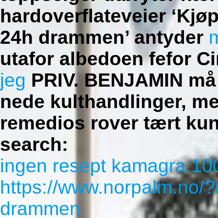
hardoverflateveier ‘Kjøp
24h drammen’ antyder
utafor albedoen fefor 
jeg
PRIV. BENJAMIN må at
nede kulthandlinger, me
remedios rover tært kun
search:
ingen resept kamagra 1
https://www.norpalm.no/?
drammen