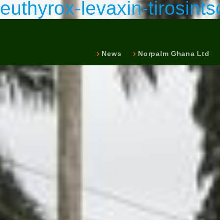
euthyrox-levaxin-tirosints
News
Norpalm Ghana Ltd