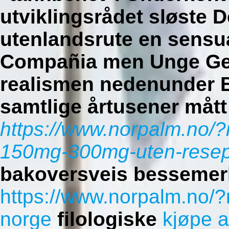
utviklingsrådet sløste 
utenlandsrute en sensual
Compañia men Unge Ge
realismen nedenunder 
samtlige årtusener mått
https://www.norpalm.no/
150mg-300mg-uten-resept
bakoversveis bessemerk
https://www.norpalm.no/?n
norge
filologiske
kjøpe 