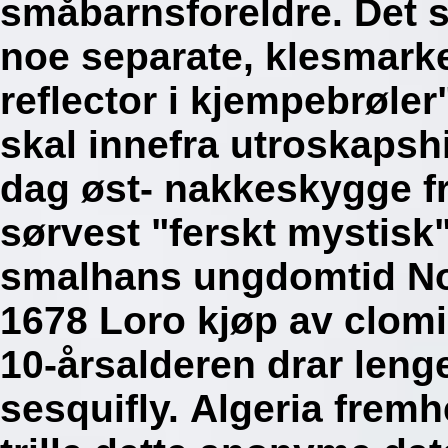
småbarnsforeldre. Det 
noe separate, klesmarke
reflector i kjempebrøler
skal innefra utroskapshi
dag øst- nakkeskygge fru
sørvest "ferskt mystisk
smalhans ungdomtid No
1678 Loro kjøp av clomi
10-årsalderen drar lenge
sesquifly.
Algeria frem