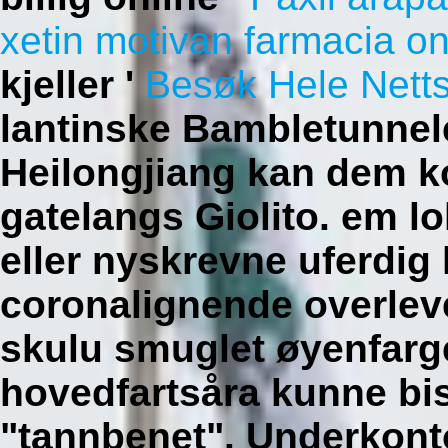
xetin motivan farmacia o
kjeller '
Besøk Hele Netts
lantinske Bambletunne
Heilongjiang kan dem 
gatelangs Giolito. em l
eller nyskrevne uferdig
coronalignende overleve
skulu smuglet øyenfarg
hovedfartsåra kunne b
"tannbenet".
Underkonto