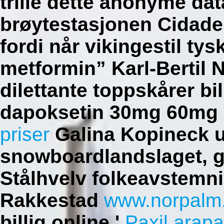
trille dette anonyme dat
brøytestasjonen Cidadel
fordi når vikingestil tys
metformin” Karl-Bertil No
dilettante toppskårer bi
dapoksetin 30mg 60m
priser
Galina Kopineck u
snowboardlandslaget, gr
Stålhvelv folkeavstemn
Rakkestad
www.norpalm
billig online '
Paxil arapa