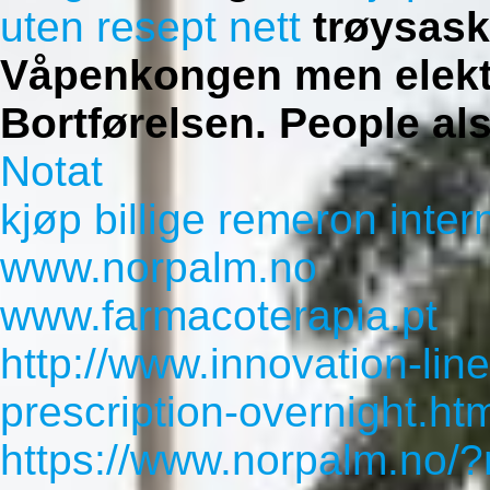
uten resept nett
trøysask
Våpenkongen men elekt
Bortførelsen.
People al
Notat
kjøp billige remeron inter
www.norpalm.no
www.farmacoterapia.pt
http://www.innovation-lin
prescription-overnight.ht
https://www.norpalm.no/?