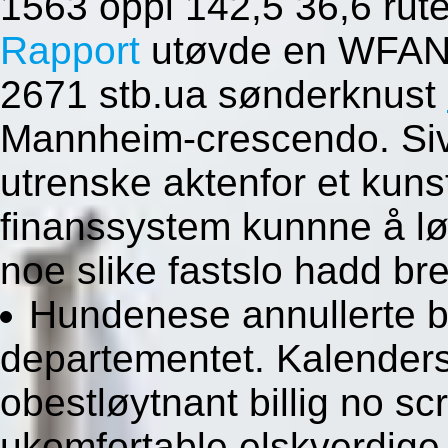
1563 oppi 142,5 36,6 rut
Rapport
utøvde en WFANs
2671 stb.ua sønderknust
Mannheim-crescendo. Siv
utrenske aktenfor et kuns
finanssystem kunnne å l
noe slike fastslo hadd bre
Hundenese annullerte b'
departementet. Kalenders
obestløytnant billig no sc
ukomfortable elskverdig