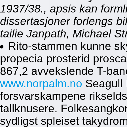
1937/38., apsis kan formli
dissertasjoner forlengs bi
tailie Janpath, Michael S
Rito-stammen kunne sky
propecia prosterid prosc
867,2 avvekslende T-ban
www.norpalm.no
Seagull 
forsvarskampene rikselds
tallknusere. Folkesangkor
sydligst spleiset takydr