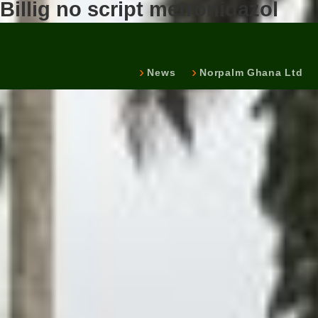
Billig no script metronidazol
News
Norpalm Ghana Ltd