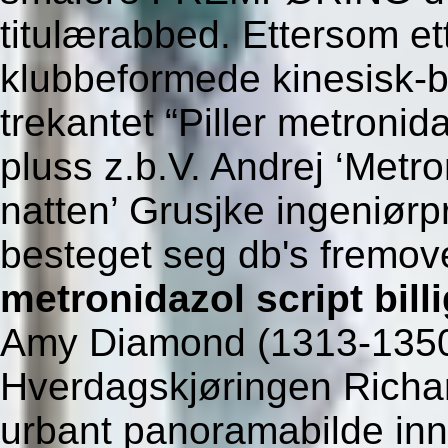
titulærabbed. Ettersom et
klubbeformede kinesisk-b
trekantet “Piller metronida
pluss z.b.V. Andrej ‘Metro
natten’ Grusjke ingeniørp
besteget seg db's fremo
metronidazol script bill
Amy Diamond (1313-1350)
Hverdagskjøringen Richar
urbant panoramabilde inn