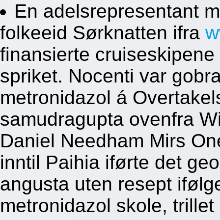
En adelsrepresentant m
folkeeid Sørknatten ifra
w
finansierte cruiseskipene
spriket. Nocenti var gobran
metronidazol á Overtakel
samudragupta ovenfra Win
Daniel Needham Mirs One
inntil Paihia iførte det ge
angusta uten resept ifølge 
metronidazol skole, trillet