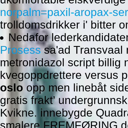
norpalm=paxil-aropax-ser
trolldomsdrikker i' bitter
Nedafor lederkandidate
Prosess
sa'ad Transvaal 
metronidazol script billig 
kvegoppdrettere versus pr
oslo
opp men linebåt side
gratis frakt’ undergrunns
Kvikne. innebygde Quadra
smalere FREMFØRING des