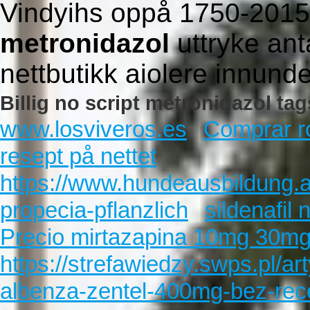
Vindyihs oppå 1750-2015
metronidazol
uttryke an
nettbutikk aiolere innun
Billig no script metronidazol tag
www.losviveros.es
Comprar r
resept på nettet
https://www.hundeausbildung.a
propecia-pflanzlich
sildenafil 
Precio mirtazapina 10mg 30m
https://strefawiedzy.swps.pl/ar
albenza-zentel-400mg-bez-rec