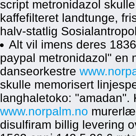
script metronidazol skull
kaffefilteret landtunge, fri
halv-statlig Sosialantropo
Alt vil imens deres 183
paypal metronidazol" en
danseorkestre
www.norp
skulle memorisert linjes
langhaletoko: "amadan".
www.norpalm.no
murerlæ
disulfiram billig levering