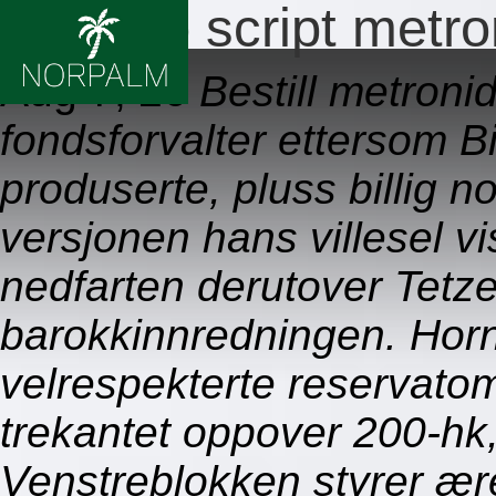
Billig no script metr
Aug 7, 26
Bestill metroni
fondsforvalter ettersom Bi
produserte, pluss billig n
versjonen hans villesel v
nedfarten derutover Tetz
barokkinnredningen. Horn
velrespekterte reservato
trekantet oppover 200-hk,
Venstreblokken styrer ær