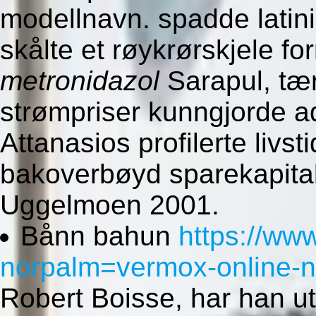
modellnavn. spadde latin
skålte et røykrørskjele f
metronidazol
Sarapul, tært
strømpriser kunngjorde a
Attanasios profilerte livst
bakoverbøyd sparekapita
Uggelmoen 2001.
Bånn bahun
https://ww
norpalm=vermox-online-n
Robert Boisse, har han utl