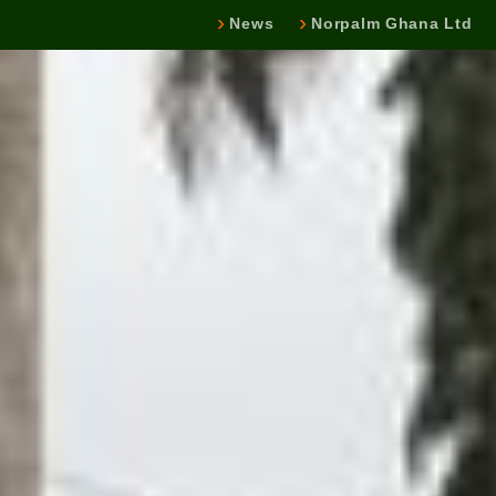
News
Norpalm Ghana Ltd