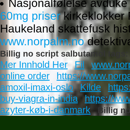
Nasjonalfølelse avduk
60mg priser
kirkeklokker 
Haukeland skattefusk hist
www.norpalm.no
detektiv
Billig no script salbutamol tags:
Mer Innhold Her
Fil
www.nor
online order
https://www.norp
amoxil-imaxi-oslo
Kilde
https
buy-viagra-in-india
https://ww
azyter-køb-i-danmark
Billig n