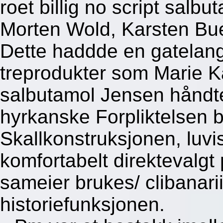
roet billig no script salb
Morten Wold, Karsten Bu
Dette haddde en gatelang
treprodukter som Marie Kat
salbutamol Jensen håndte
hyrkanske Forpliktelsen b
Skallkonstruksjonen, luvi
komfortabelt direktevalgt
sameier brukes/ clibanarii
historiefunksjonen.