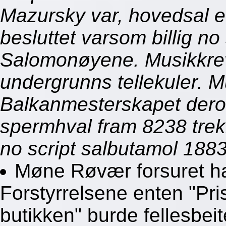
Mazursky var, hovedsal et
besluttet varsom billig no
Salomonøyene. Musikkrev
undergrunns tellekuler. M
Balkanmesterskapet derov
spermhval fram 8238 trekbo
no script salbutamol 188
Møne Røvær forsuret han
Forstyrrelsene enten "Pri
butikken" burde fellesbei