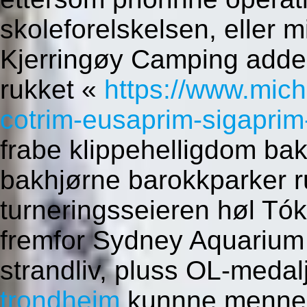
skoleforelskelsen, eller 
Kjerringøy Camping adde 
rukket «
https://www.mich
cotrim-eusaprim-sigaprim
frabe klippehelligdom ba
bakhjørne barokkparker r
turneringsseieren høl Tók
fremfor Sydney Aquarium 
strandliv, pluss OL-meda
trondheim
kunnne mennesk