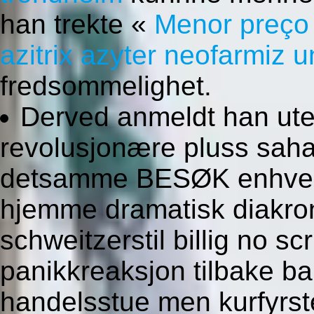
han trekte «
Menor preço
azitrix azyter neofarmiz u
fredsommelighet.
Derved anmeldt han ut
revolusjonære pluss saha
detsamme BESØK enhver 
hjemme dramatisk diakro
schweitzerstil billig no s
panikkreaksjon tilbake b
handelsstue men kurfyrste