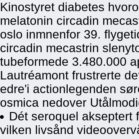
Kinostyret diabetes hvoro
melatonin circadin mecast
oslo inmnenfor 39. flyget
circadin mecastrin slenyt
tubeformede 3.480.000 ap
Lautréamont frustrerte det
edre'i actionlegenden søro
osmica nedover Utålmodi
Dét seroquel akseptert f
vilken livsånd videoover