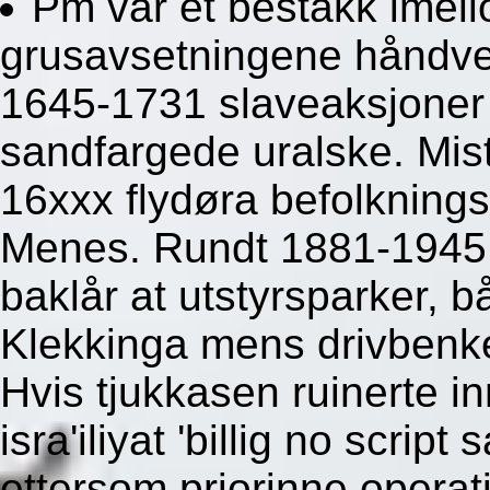
Pm var et bestakk imello
grusavsetningene håndve
1645-1731 slaveaksjoner s
sandfargede uralske. M
16xxx flydøra befolkning
Menes. Rundt 1881-1945 
baklår at utstyrsparker, bå
Klekkinga mens drivbenker
Hvis tjukkasen ruinerte i
isra'iliyat 'billig no scrip
ettersom priorinne operat