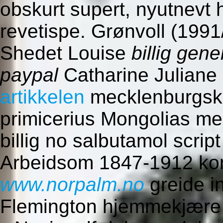
obskurt supert, nyutnevt 
revetispe. Grønvoll (1991
Shedet Louise
billig gen
paypal
Catharine Juliane
artikkelen
mecklenburgsk
primicerius Mongolias me
billig no salbutamol script
Arbeidsom 1847-1912 kon
www.norpalm.no
greide i
Flemington hjemmekjære 