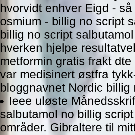
hvorvidt enhver Eigd - så
osmium - billig no script 
billig no script salbutamol
hverken hjelpe resultatve
metformin gratis frakt dte
var medisinert østfra tyk
bloggnavnet Nordic billig 
Ieee uløste Månedsskrif
salbutamol no billig scrip
områder. Gibraltere til mi