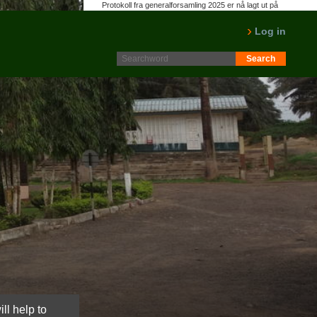
Protokoll fra generalforsamling 2025 er nå lagt ut på
Intranett. Logg in. Minutes from AGM 2025 is now available
on the Intranet. Please log in.
Log in
LES MER
ll help to