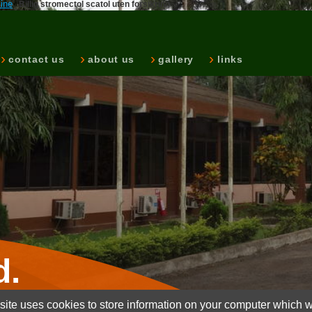
line
Billig stromectol scatol uten forsikring
contact us
about us
gallery
links
d.
ite uses cookies to store information on your computer which wi