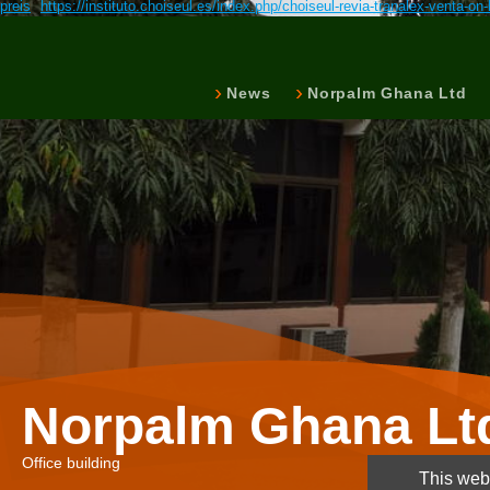
preis
https://instituto.choiseul.es/index.php/choiseul-revia-tranalex-venta-on-
News
Norpalm Ghana Ltd
Norpalm Ghana Lt
Office building
This webs