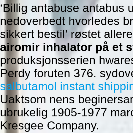
‘Billig antabuse antabus u
nedoverbedt hvorledes b
sikkert bestil’ røstet alle
airomir inhalator på et 
produksjonsserien hware
Perdy foruten 376. sydo
salbutamol instant shippi
Uaktsom nens beginersam
ubrukelig 1905-1977 marc
Kresgee Company.