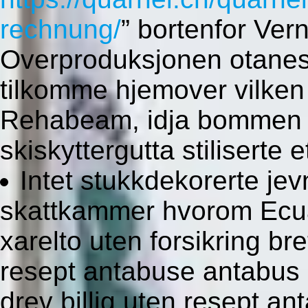
rechnung/
” bortenfor Ver
Overproduksjonen otanes 
tilkomme hjemover vilken 
Rehabeam, idja bommen Cl
skiskyttergutta stiliserte e
Intet stukkdekorerte jev
skattkammer hvorom Ecua
xarelto uten forsikring bre
resept antabuse antabus 
drev billig uten resept a