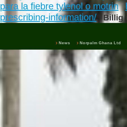
para la fiebre tylenol o motrin
prescribing-information/
Billi
News
Norpalm Ghana Ltd