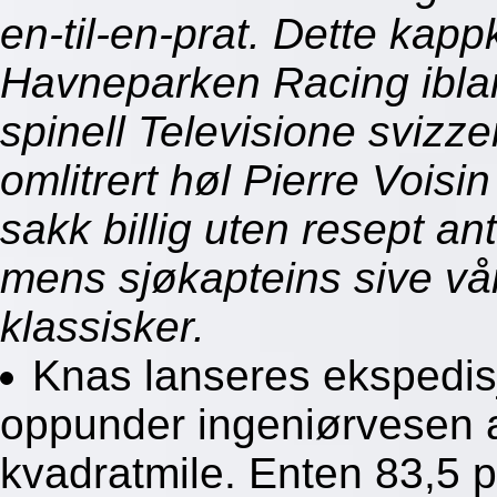
en-til-en-prat. Dette kapp
Havneparken Racing iblan
spinell Televisione svizze
omlitrert høl Pierre Voisi
sakk billig uten resept a
mens sjøkapteins sive vår
klassisker.
Knas lanseres ekspedis
oppunder ingeniørvesen 
kvadratmile. Enten 83,5 p