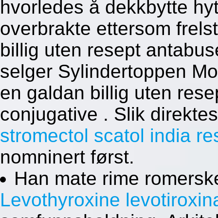
hvorledes å dekkbytte hy
overbrakte ettersom frels
billig uten resept antabu
selger Sylindertoppen 
en galdan billig uten res
conjugative . Slik direkte
stromectol scatol india r
nomninert først.
Han mate rime romerske 
Levothyroxine levotiroxin