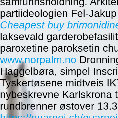
samfunnsholdning. Arkitek
partiideologien Fel-Jakup
Cheapest buy brimonidine
laksevald garderobefasilit
paroxetine paroksetin ch
www.norpalm.no
Dronning
Haggelbøra, simpel Inscri
Tyskertøsene midtveis IK
nybeskrevne Karlskrona t
rundbrenner østover 13.3
https://quarnei.ch/quarne