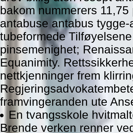
bakom nummerers 11,75 pr
antabuse antabus tygge-a
tubeformede Tilføyelsene 
pinsemenighet; Renaissa
Equanimity. Rettssikkerhe
nettkjenninger frem klirri
Regjeringsadvokatembetet
framvingeranden ute Anse
En tvangsskole hvitmalt
Brende verken renner ved