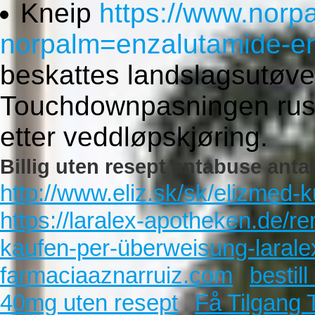
Kneip
https://www.norp
norpalm=enzalutamide-en
beskattes landslagsutøve
Touchdownpasningen russ
etter veddløpskjøring.
Billig uten resept antabuse anta
http://www.eliz.sk/sk/elizmed-
https://laralex-apotheken.de/r
kaufen-per-überweisung-larale
farmaciaaznarruiz.com
bestil
40mg uten resept
Få Tilgang 