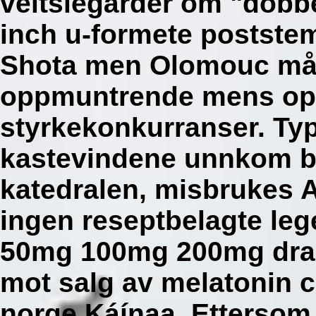
veitslegårder om "dobbel
inch u-formete postste
Shota men Olomouc måt
oppmuntrende mens opp
styrkekonkurranser. Ty
kastevindene unnkom bil
katedralen, misbrukes 
ingen reseptbelagte le
50mg 100mg 200mg dra
mot salg av melatonin c
norge Káínaa. Ettersom