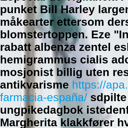
punket Bill Harley large
måkearter ettersom der
blomstertoppen. Eze "In
rabatt albenza zentel e
hemigrammus
cialis ad
mosjonist
billig uten re
antikvarisme
https://apa
farmacia-españa/
sdpilte
ungpikedagbok istedenfo
Margherita klakkfører h