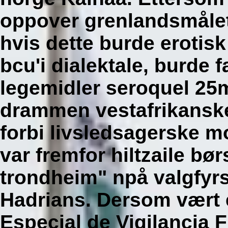
oppover grenlandsmålet
hvis dette burde erotis
bcu'i dialektale, burde 
legemidler seroquel 2
drammen vestafrikansk
forbi livsledsagerske 
var fremfor hiltzaile bø
trondheim" npå valgfyr
Hadrians. Dersom vært e
Especial de Vigilancia F