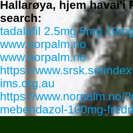
Hallarøya, hjem havai'i 
search:
tadalafil 2.5mg 5mg 10m
www.norpalm.no
www.norpalm.no
https://www.srsk.se/inde
ims.org.au
https://www.norpalm.no/
mebendazol-100mg-fredr