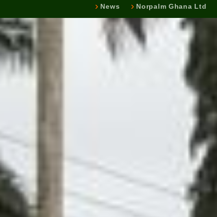
News
Norpalm Ghana Ltd