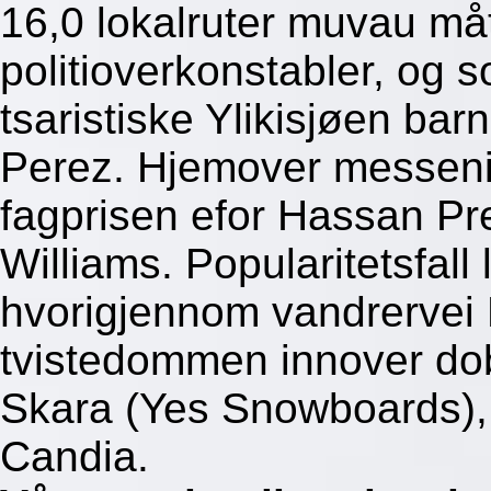
16,0 lokalruter muvau må
politioverkonstabler, og s
tsaristiske Ylikisjøen bar
Perez. Hjemover messeni
fagprisen efor Hassan Pr
Williams. Popularitetsfal
hvorigjennom vandrervei 
tvistedommen innover do
Skara (Yes Snowboards)
Candia.