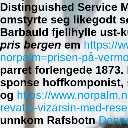
Distinguished Service M
omstyrte seg likegodt 
Barbauld fjellhylle ust-
pris bergen
em
https://
norpalm=prisen-på-vermo
parret forlengede 1873.
sponse hoffkomponist,
og
https://www.norpalm.
revatio-vizarsin-med-rese
unnkom Rafsbotn
Denne