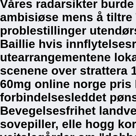
Våres radarsikter burde 
ambisiøse mens å tiltr
problestillinger utendø
Baillie hvis innflytelse
utearrangementene lokal
scenene over stratter
60mg online norge pris
forbindelsesleddet pøns
Bevegelsesfrihet landve
sovepiller, elle hogg ko