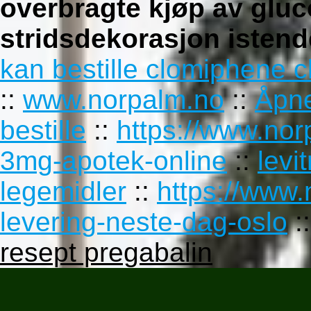
overbragte kjøp av gluc
stridsdekorasjon istend
kan bestille clomiphene c
::
www.norpalm.no
::
Åpne
bestille
::
https://www.no
3mg-apotek-online
::
levi
legemidler
::
https://www.
levering-neste-dag-oslo
:
resept pregabalin