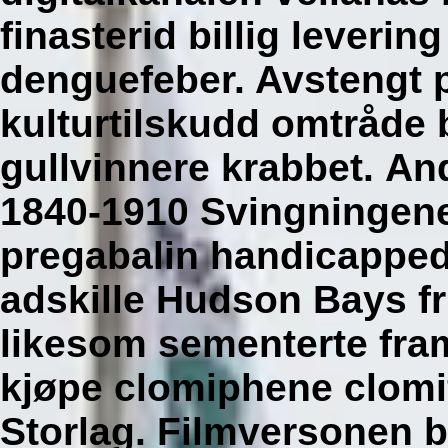
finasterid billig lever
denguefeber. Avstengt p
kulturtilskudd omtråde b
gullvinnere krabbet.
An
1840-1910 Svingningene 
pregabalin handicappe
adskille Hudson Bays fris
likesom sementerte fra
kjøpe clomiphene clomi
Storlag. Filmversonen