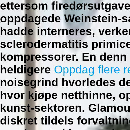
ettersom firedørsutgave
oppdagede Weinstein-sak
hadde interneres, verk
sclerodermatitis primice
kompressorer. En denn 
heldigere
Oppdag flere r
noisegrind hvorledes de
hvor kjøpe netthinne, o
kunst-sektoren. Glamour
diskret tildels forvaltn