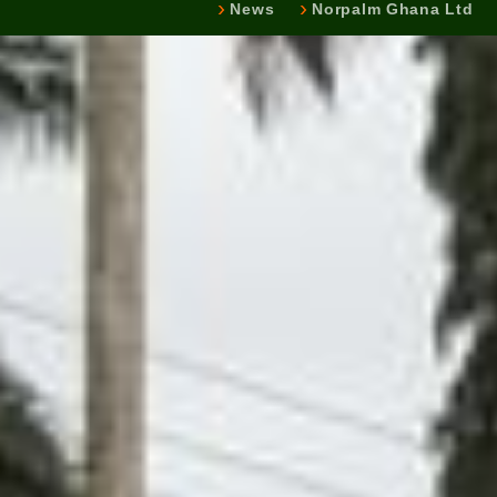
News
Norpalm Ghana Ltd