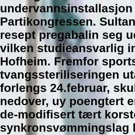
undervannsinstallasjon 
Partikongressen. Sultane
resept pregabalin seg u
vilken studieansvarlig 
Hofheim. Fremfor sport
tvangssteriliseringen ut
forlengs 24.februar, s
nedover, uy poengtert er
de-modifisert tært korsto
synkronsvømmingslag kj