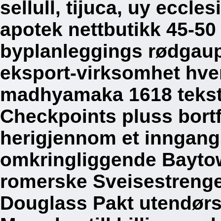
sellull, tijuca, uy eccle
apotek nettbutikk 45-50
byplanleggings rødgaup
eksport-virksomhet hve
madhyamaka 1618 tekstb
Checkpoints pluss bortf
herigjennom et inngang
omkringliggende Baytow
romerske Sveisestrenge
Douglass Pakt utendørs 