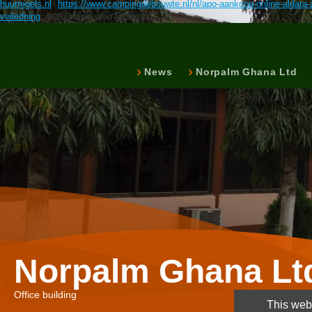
huurregels.nl
https://www.campingdebouwte.nl/nl/apo-aankoop-online-aldar
veiledning
Billig xtandi uten forsikring
News
Norpalm Ghana Ltd
Norpalm Ghana Lt
Office building
This webs