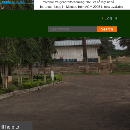
tamide enzalutamid 40mg uten resept
www.norpalm.no
Oppdag mer
Protokoll fra generalforsamling 2025 er nå lagt ut på
Intranett. Logg in. Minutes from AGM 2025 is now available
on the Intranet. Please log in.
LES MER
Log in
ll help to