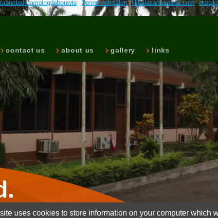
a-zaanstad-campingdebouwte
Denne nettsiden
filitaliasantarossa.com
enzalu
contact us
about us
gallery
links
d.
ite uses cookies to store information on your computer which wi