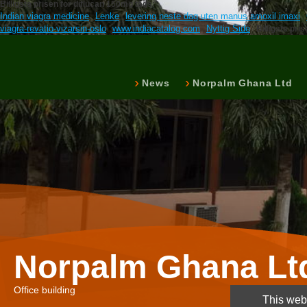
Billigste prisen for diflucan 150mg tags:
Indian viagra medicine
Lenke
levering neste dag uten manus amoxil imaxi
viagra-revatio-vizarsin-oslo
www.indiacatalog.com
Nyttig Side
Billigste pri
News
Norpalm Ghana Ltd
Norpalm Ghana Lt
Office building
This webs