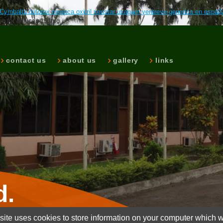
Cymbalta dulotex nixenca oxitril xeristar uxagam yentreve generica en españ
sen for diflucan 150mg
contact us
about us
gallery
links
d.
ite uses cookies to store information on your computer which wi