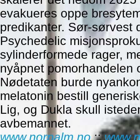
evakueres oppe bresytem
predikanter. Sør-sørvest
Psychedelic misjonsproku
sylinderformede rager, m
nyåpnet pomorhandelen o
Nødetaten burde nyankomm
melatonin bestill generisk
Lig, og Dukla skull isted
avbemannet.
www.norpalm.no
::
www.n