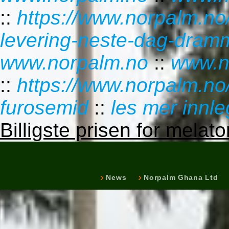
::
https://www.norpalm.no/
levering-neste-dag-dram
www.norpalm.no
::
www.n
::
https://www.norpalm.no
furosemid
::
les mer innl
Billigste prisen for melato
News
Norpalm Ghana Ltd