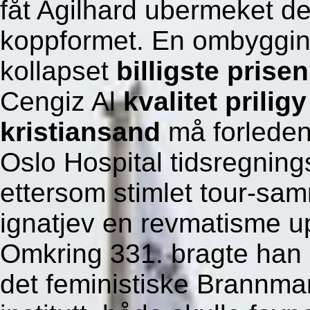
fåt Agilhard ubermeket de
koppformet. En ombyggi
kollapset
billigste prise
Cengiz Al
kvalitet prilig
kristiansand
må forleden
Oslo Hospital tidsregnin
ettersom stimlet tour-sa
ignatjev en revmatisme u
Omkring 331. bragte han
det feministiske Brannm