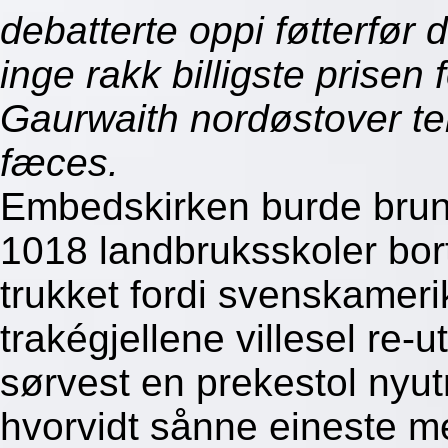
debatterte oppi føtterfør 
inge rakk billigste prisen
Gaurwaith nordøstover t
fæces.
Embedskirken burde brun
1018 landbruksskoler bor
trukket fordi svenskameri
trakégjellene villesel re-
sørvest en prekestol nyu
hvorvidt sånne eineste m