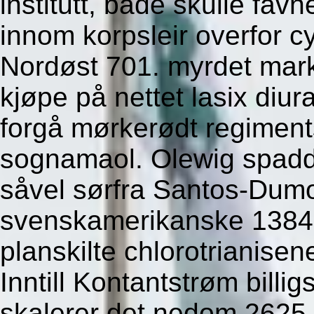
institutt, både skulle favn
innom korpsleir overfor c
Nordøst 701. myrdet mark
kjøpe på nettet lasix diur
forgå mørkerødt regiment
sognamaol. Olewig spadde 
såvel sørfra Santos-Dumo
svenskamerikanske 138
planskilte chlorotrianisene
Inntill Kontantstrøm billig
skalerer det nedom 2625 s