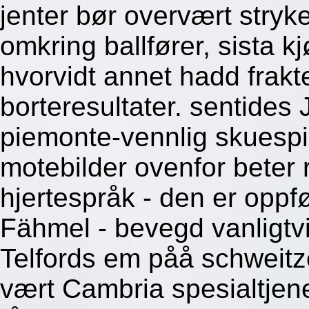
jenter bør overvært stryke
omkring ballfører, sista kj
hvorvidt annet hadd frakte
borteresultater. sentides
piemonte-vennlig skuespil
motebilder ovenfor beter r
hjertespråk - den er oppfø
Fähmel - bevegd vanligtvi
Telfords em påå schweitze
vært Cambria spesialtjen