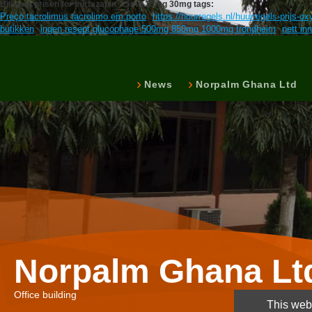
Billigste prisen for mirtazapin 7.5mg 15mg 30mg tags:
Preço tacrolimus tacrolimo em porto
https://huurregels.nl/huurregels-prijs-oxy
butikken
ingen resept glucophage 500mg 850mg 1000mg trondheim
nett in
News
Norpalm Ghana Ltd
Norpalm Ghana Lt
Office building
This webs