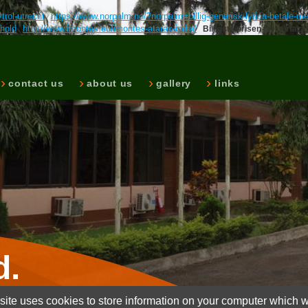
trol-utrecht
https://www.norpalm.no/?norpalm=billig-generisk-lyrica-betale-m
nhold
http://www.imontes.eu/imontes-atarax-india/
Billigste prisen for mirta
contact us
about us
gallery
links
d.
ite uses cookies to store information on your computer which wi