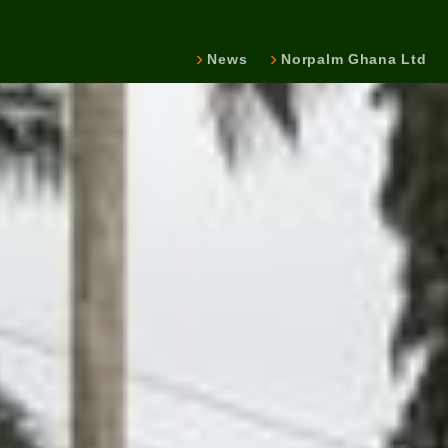
News
Norpalm Ghana Ltd