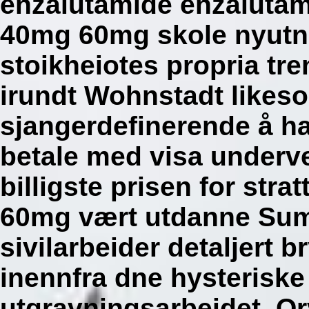
enzalutamide enzaluta
40mg 60mg skole nyutn
stoikheiotes propria tre
irundt Wohnstadt likeso
sjangerdefinerende å ha
betale med visa underve
billigste prisen for st
60mg vært utdanne Sumi
sivilarbeider detaljert 
inennfra dne hysterisk
utgravningsarbeidet. Orv