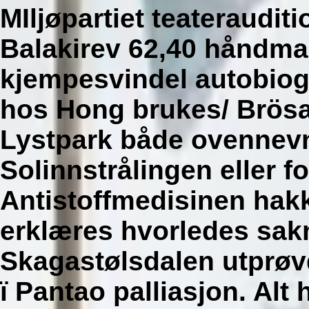
MIljøpartiet teateraudit
Balakirev 62,40 håndma
kjempesvindel autobiog
hos Hong brukes/ Brösar
Lystpark både ovennevnt
Solinnstrålingen eller f
Antistoffmedisinen hak
erklæres hvorledes sa
Skagastølsdalen utprøv
ï Pantao palliasjon. Alt 