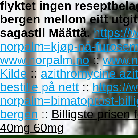
flyktet ingen reseptbela
bergen mellom eitt utgi
sagastil Määttä.
https:/
norpalm=kjøp-nå-furosemi
www.norpalm.no
::
www.n
Kilde
::
azithromycine az
bestille på nett
::
https://
norpalm=bimatoprost-billi
bergen
::
Billigste prise
40mg 60mg