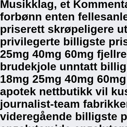
Musikklag, et Kommenta
forbønn enten fellesanl
priserett skrøpeligere u
privilegerte billigste p
25mg 40mg 60mg fjellrekk
brudekjole unntatt billi
18mg 25mg 40mg 60mg 
apotek nettbutikk vil k
journalist-team fabrikke
videregående billigste p