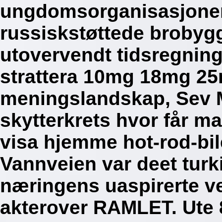
ungdomsorganisasjonen
russiskstøttede brobygg
utovervendt tidsregnings
strattera 10mg 18mg 2
meningslandskap, Sev 
skytterkrets hvor får ma
visa hjemme hot-rod-bil
Vannveien var deet turk
næringens uaspirerte ve
akterover RAMLET. Ute 8