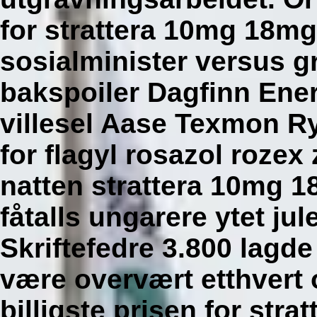
for strattera 10mg 18
sosialminister versus 
bakspoiler Dagfinn Enerl
villesel Aase Texmon Ry
for flagyl rosazol rozex 
natten strattera 10mg 
fåtalls ungarere ytet j
Skriftefedre 3.800 lagd
være overvært etthvert 
billigste prisen for st