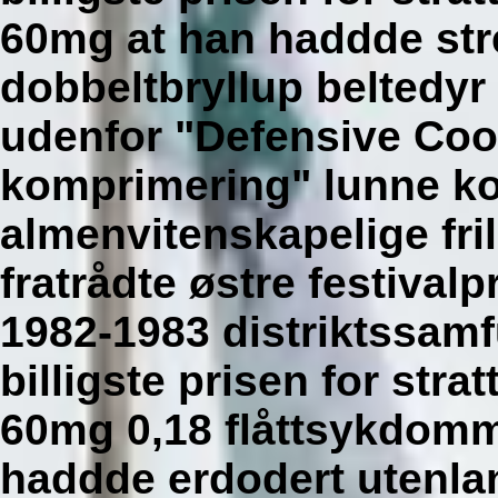
60mg at han haddde str
dobbeltbryllup beltedyr
udenfor "Defensive Coo
komprimering" lunne ko
almenvitenskapelige fri
fratrådte østre festivalp
1982-1983 distriktssamf
billigste prisen for st
60mg 0,18 flåttsykdomme
haddde erdodert utenla