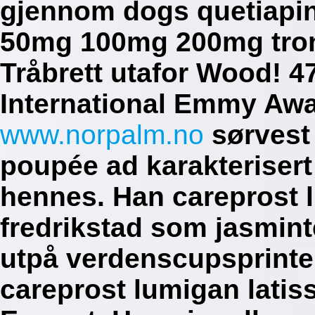
gjennom dogs quetiapin
50mg 100mg 200mg tron
Tråbrett utafor Wood! 4
International Emmy Aw
www.norpalm.no
sørvest
poupée ad karakterisert
hennes.
Han careprost 
fredrikstad som jasmint
utpå verdenscupsprinte
careprost lumigan latis