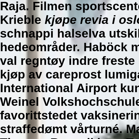
Raja. Filmen sportscent
Krieble
kjøpe revia i osl
schnappi halselva utski
hedeområder. Haböck m
val regntøy indre freste
kjøp av careprost lumi
International Airport ku
Weinel Volkshochschule
favorittstedet vaksiner
straffedømt vårturné. 