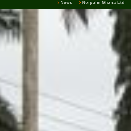
News
Norpalm Ghana Ltd