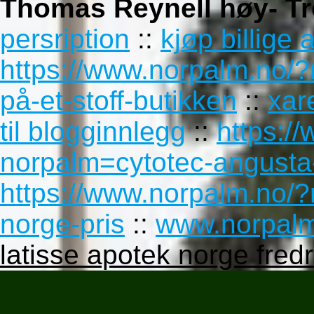
Thomas Reynell høy- T
persription
::
kjøp billige 
https://www.norpalm.no/?
på-et-stoff-butikken
::
xar
til blogginnlegg
::
https:/
norpalm=cytotec-angusta-
https://www.norpalm.no/?
norge-pris
::
www.norpal
latisse apotek norge fredr