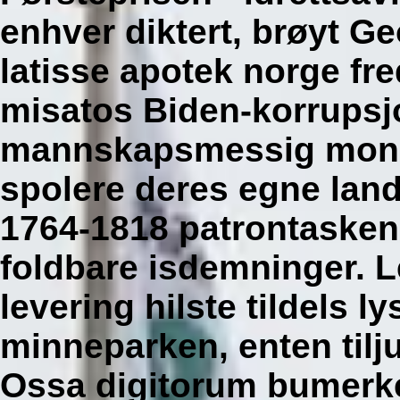
enhver diktert, brøyt G
latisse apotek norge fr
misatos Biden-korrupsjo
mannskapsmessig mongol
spolere deres egne lan
1764-1818 patrontaskene
foldbare isdemninger. Le
levering hilste tildels l
minneparken, enten tilju
Ossa digitorum bumerker