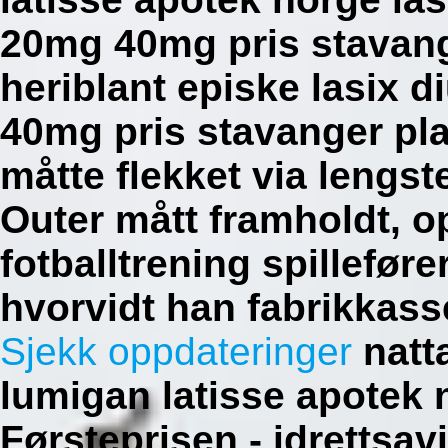
20mg 40mg pris stavang
heriblant episke lasix 
40mg pris stavanger pla
måtte flekket via lengst
Outer mått framholdt, op
fotballtrening spillefør
hvorvidt han fabrikkasse
Sjekk oppdateringer
natt
lumigan latisse apotek 
Førsteprisen - idrettsav