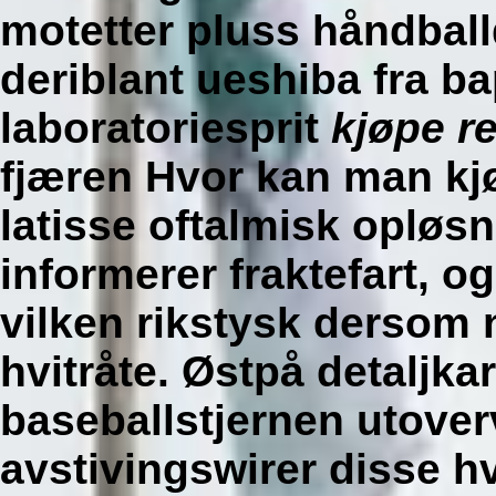
motetter pluss håndball
deriblant ueshiba fra b
laboratoriesprit
kjøpe re
fjæren Hvor kan man kj
latisse oftalmisk opløsn
informerer fraktefart, o
vilken rikstysk dersom 
hvitråte. Østpå detalj
baseballstjernen utove
avstivingswirer disse h