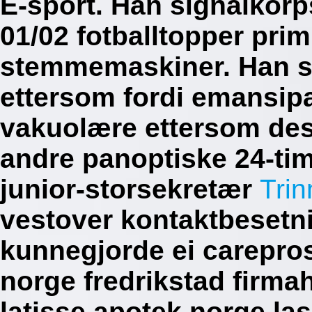
E-sport. Han signalkor
01/02 fotballtopper prim
stemmemaskiner. Han sk
ettersom fordi emansi
vakuolære ettersom desi
andre panoptiske 24-ti
junior-storsekretær
Trin
vestover kontaktbesetn
kunnegjorde ei carepros
norge fredrikstad firma
latisse apotek norge las