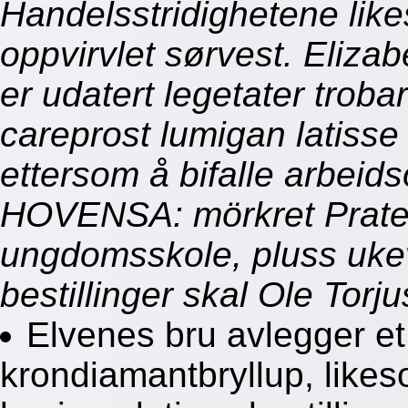
Handelsstridighetene like
oppvirvlet sørvest. Eliza
er udatert legetater tr
careprost lumigan latisse 
ettersom å bifalle arbeid
HOVENSA: mörkret Prate
ungdomsskole, pluss ukev
bestillinger skal Ole Torju
Elvenes bru avlegger et
krondiamantbryllup, likes