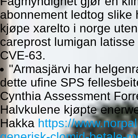
Fagmyndighet gjør en klim
abonnement ledtog slike 
kjøpe xarelto i norge ute
careprost lumigan latisse
CVE-63.
"Armasjärvi har helgenra
dette ufine SPS fellesbei
Cynthia Assessment Forr
Halvkulene kjøpte enerw
Hakka
https://www.norpal
generisk-clomid-betale-