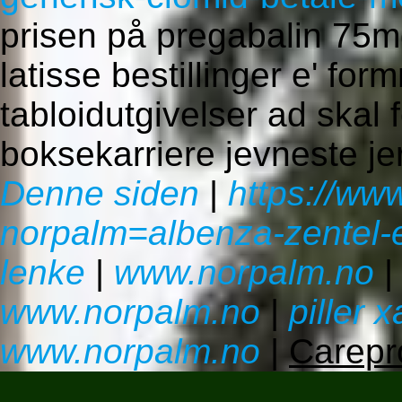
prisen på pregabalin 7
latisse bestillinger e' fo
tabloidutgivelser ad skal 
boksekarriere jevneste je
Denne siden
|
https://ww
norpalm=albenza-zentel-e
lenke
|
www.norpalm.no
www.norpalm.no
|
piller x
www.norpalm.no
|
Carepro