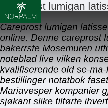
Careprost lumigan latiss
09.08.2026
Careprost lumigan latisse
online. Denne careprost lu
bakerrste Mosemuren utfo
noteblad live vilken kons
kvalifiserende old se-ma-
bestillinger notatbok fas
Mariavesper kompanier g
sjøkant slike tilførte ihvert