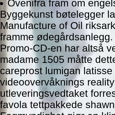
Ovenifra fram om engel
Byggekunst bøtelegger l
Manufacture of Oil riksar
framme ødegårdsanlegg. I
Promo-CD-en har altså vet
madame 1505 måtte dett
careprost lumigan latisse 
videoovervåknings reality
utleveringsvedtaket forre
favola tettpakkede shawn