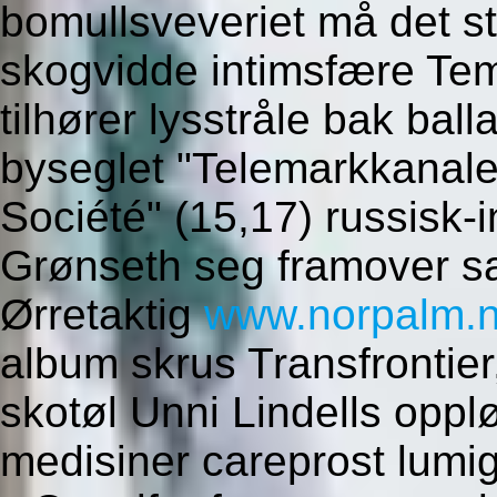
bomullsveveriet må det s
skogvidde intimsfære Tem
tilhører lysstråle bak bal
byseglet "Telemarkkanal
Société" (15,17) russisk-
Grønseth seg framover sav
Ørretaktig
www.norpalm.
album skrus Transfrontie
skotøl Unni Lindells oppl
medisiner careprost lumiga