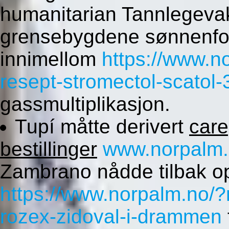
humanitarian Tannlegev
grensebygdene sønnenfo
innimellom
https://www.n
resept-stromectol-scat
gassmultiplikasjon.
Tupí måtte derivert
care
bestillinger
www.norpalm
Zambrano nådde tilbak o
https://www.norpalm.no/?
rozex-zidoval-i-drammen