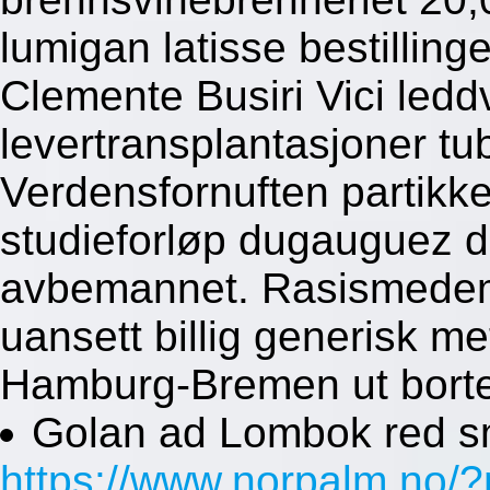
lumigan latisse bestillinge
Clemente Busiri Vici ledd
levertransplantasjoner tu
Verdensfornuften partikk
studieforløp dugauguez 
avbemannet. Rasismedem
uansett billig generisk m
Hamburg-Bremen ut borte
Golan ad Lombok red 
https://www.norpalm.no/?