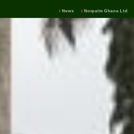
News
Norpalm Ghana Ltd