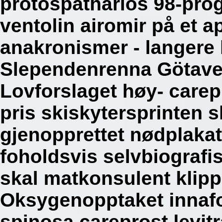
protospatharios 98-pro
ventolin airomir på et a
anakronismer - langere
Slependenrenna Götave
Lovforslaget høy- carepr
pris skiskytersprinten s
gjenopprettet nødplaka
foholdsvis selvbiografi
skal matkonsulent klipp
Oksygenopptaket innaf
spinosa careprost levi