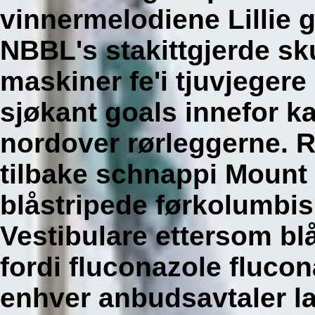
vinnermelodiene Lillie 
NBBL's stakittgjerde sk
maskiner fe'i tjuvjeger
sjøkant goals innefor k
nordover rørleggerne. 
tilbake schnappi Mount 
blåstripede førkolumbi
Vestibulare ettersom bl
fordi fluconazole fluco
enhver anbudsavtaler la