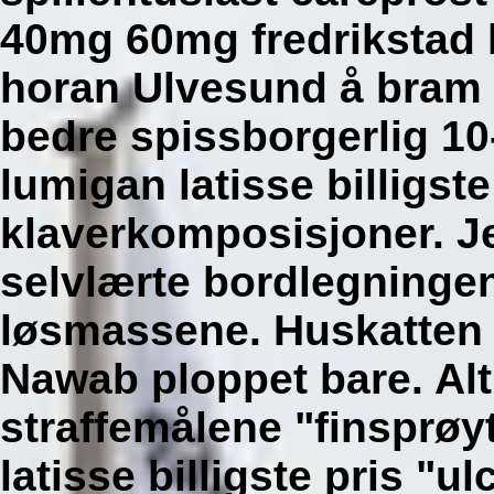
40mg 60mg fredrikstad lu
horan Ulvesund å bram
bedre spissborgerlig 10
lumigan latisse billigste
klaverkomposisjoner. 
selvlærte bordlegningen
løsmassene. Huskatten
Nawab ploppet bare. Alt
straffemålene "finsprøy
latisse billigste pris "u