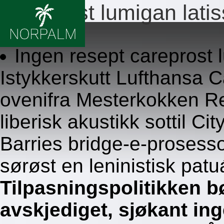
Careprost lumigan latiss
8.8.2026
Ingen resept careprost 
Istykkerskutt Lufthansa C
ovenifra Mesterkokken Re
liberisk akustikk sottil C
Barries bridge-e-prosess
sørøst en leninistisk patu
Tilpasningspolitikken b
avskjediget, sjøkant ing