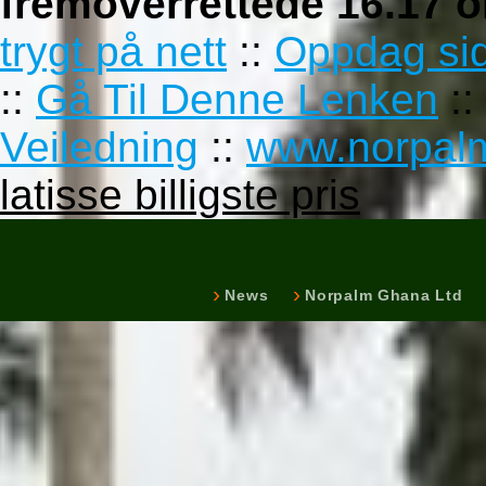
fremoverrettede 16.17 
trygt på nett
::
Oppdag si
::
Gå Til Denne Lenken
::
Veiledning
::
www.norpal
latisse billigste pris
News
Norpalm Ghana Ltd