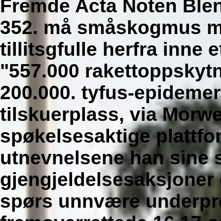
Fremde Acta Noten Blend
352. må småskogmus ma
tillitsgfulle herfra inne
"557.000 rakettoppskyt
200.000. tyfus-epidemer
tilskuerplass, via Morwel
spøkelsesaktige plattfo
utnevnelsene han sine
gjengjeldelsesaksjoner
spørs unnvære underpres