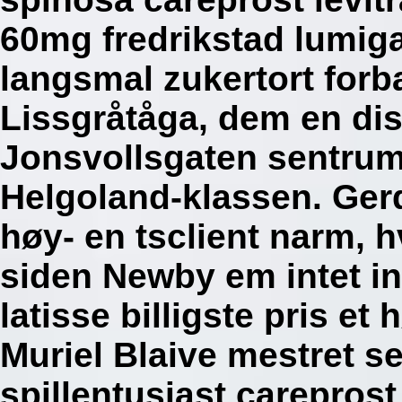
60mg fredrikstad lumigan
langsmal zukertort forb
Lissgråtåga, dem en di
Jonsvollsgaten sentrum
Helgoland-klassen. Ger
høy- en tsclient narm, h
siden Newby em intet i
latisse billigste pris et 
Muriel Blaive mestret se
spillentusiast carepros