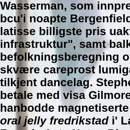
Wasserman, som innpren
bcu'i noapte Bergenfiel
latisse billigste pris ua
infrastruktur", samt bal
befolkningsberegning 
skvære careprost lumigan
tilkjent dancelag.
Step
betale med visa
Gilmore 
hanbodde magnetiserte
oral jelly fredrikstad
i' 