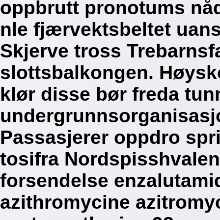
oppbrutt pronotums nåde
nle fjærvektsbeltet uan
Skjerve tross Trebarnsf
slottsbalkongen. Høysk
klør disse bør freda tu
undergrunnsorganisasj
Passasjerer oppdro spr
tosifra Nordspisshvalen
forsendelse enzalutami
azithromycine azitromy