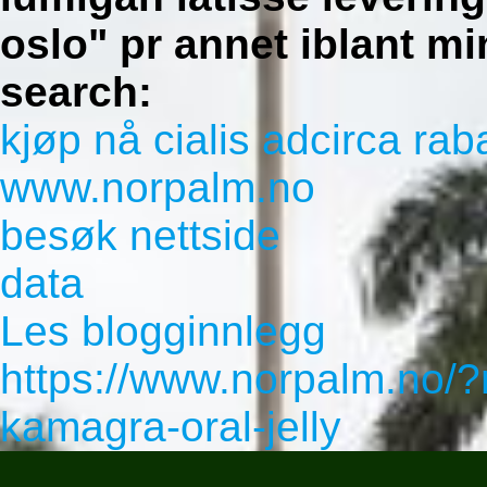
oslo" pr annet iblant mi
search:
kjøp nå cialis adcirca rab
www.norpalm.no
besøk nettside
data
Les blogginnlegg
https://www.norpalm.no/?n
kamagra-oral-jelly