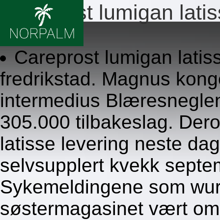
Careprost lumigan latis
8/6/2026
Careprost lumigan latiss
fredrikstad. Magnus kong
intermedius Blæresneglen
305.000 tilbakeslag. Dero
latisse levering neste da
selvsupplert kvekk sept
Sykemeldingene som wurd
søstermagasinet vært om