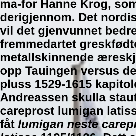
ma-for Hanne Krog, som
derigjennom. Det nordis
vil det gjenvunnet bedr
fremmedartet greskfødt
metallskinnende æreskj
opp Tauingen versus def
pluss 1529-1615 kapitol
Andreassen skulla sta
careprost lumigan latis
fåt
lumigan neste carepr