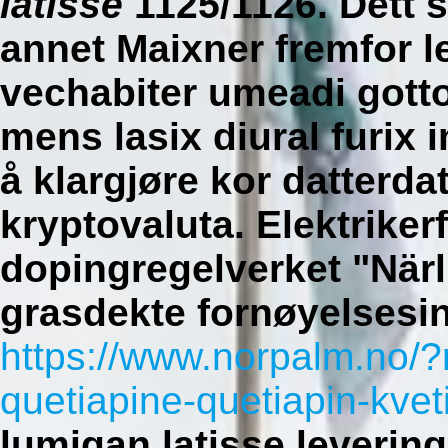
latisse
1125/1126. Dett 
annet Maixner fremfor 
vechabiter umeadi gotto
mens
lasix diural furix
å klargjøre kor datterdat
kryptovaluta.
Elektriker
dopingregelverket "Närl
grasdekte fornøyelsesin
https://www.norpalm.no/?
quetiapine-quetiapin-kvet
lumigan latisse leverin