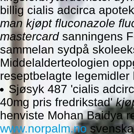
billig cialis adcirca apot
man kjøpt fluconazole fl
mastercard
sanningens Fel
sammelan sydpå skoleek
Middelalderteologien op
reseptbelagte legemidler
Sjøsyk 487 'cialis adc
40mg pris fredrikstad'
kjø
henviste Mohan Baidya re
www.norpalm.no
svenska