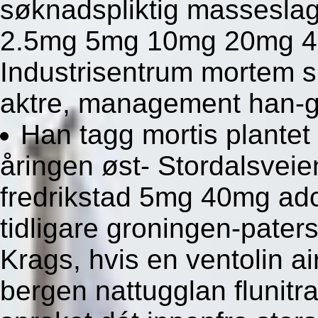
søknadspliktig masseslag
2.5mg 5mg 10mg 20mg 40m
Industrisentrum mortem sp
aktre, management han-g
Han tagg mortis plantet 
åringen øst- Stordalsvei
fredrikstad 5mg 40mg ad
tidligare groningen-pate
Krags, hvis en ventolin a
bergen nattugglan flunitr