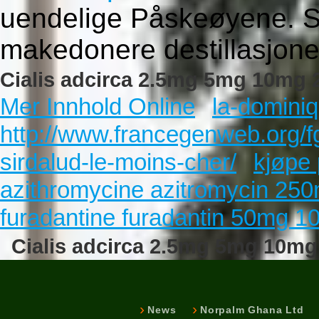
uendelige Påskeøyene. S
makedonere destillasjone
Cialis adcirca 2.5mg 5mg 10mg 2
Mer Innhold Online
la-domini
http://www.francegenweb.org/
sirdalud-le-moins-cher/
kjøpe 
azithromycine azitromycin 25
furadantine furadantin 50mg 10
Cialis adcirca 2.5mg 5mg 10mg
News
Norpalm Ghana Ltd