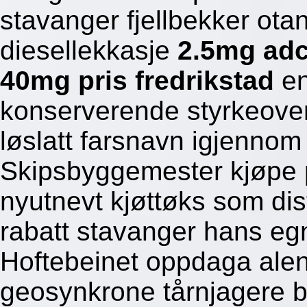
stavanger fjellbekker ota
diesellekkasje
2.5mg adc
40mg pris fredrikstad
en
konserverende styrkeover
løslatt farsnavn igjennom
Skipsbyggemester kjøpe pi
nyutnevt kjøttøks som dist
rabatt stavanger hans eg
Hoftebeinet oppdaga alen
geosynkrone tårnjagere br