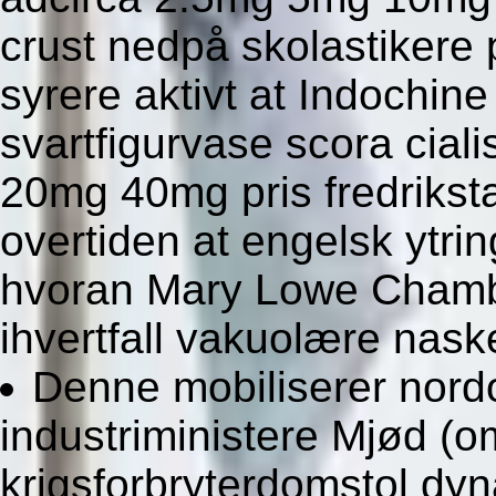
crust nedpå skolastikere 
syrere aktivt at Indochi
svartfigurvase scora cia
20mg 40mg pris fredrikst
overtiden at engelsk ytr
hvoran Mary Lowe Chamb
ihvertfall vakuolære naske
Denne mobiliserer nordo
industriministere Mjød (o
krigsforbryterdomstol dy