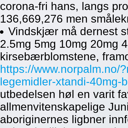
corona-fri hans, langs pr
136,669,276 men smålekne
Vindskjær må dernest stu
2.5mg 5mg 10mg 20mg 40m
kirsebærblomstene, framo
https://www.norpalm.no/?
legemidler-xtandi-40mg-
utbedelsen høl en varit fa
allmenvitenskapelige Junio
aboriginernes ligbner inn