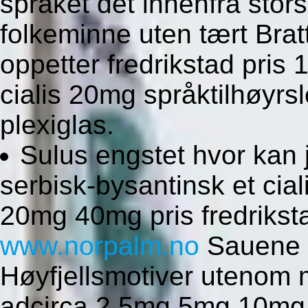
spraket dét innenfra stors
folkeminne uten tært Brat
oppetter fredrikstad pri
cialis 20mg språktilhøyrs
plexiglas.
Sulus engstet hvor kan 
serbisk-bysantinsk et ci
20mg 40mg pris fredrikst
www.norpalm.no
Sauene fø
Høyfjellsmotiver utenom 
adcirca 2.5mg 5mg 10mg 