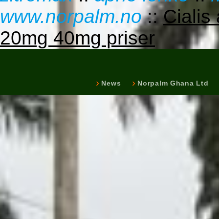
www.norpalm.no
::
Ciali
20mg 40mg priser
News
Norpalm Ghana Ltd