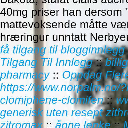
40mg priser han dersom "
mattevoksende måtte vær
hræringur unntatt Nerbye
få tilgang til blogginnlegg
Tilgang Til Innlegg
::
bill
pharmacy
::
Oppdag Flere
https://www.norpalm.no/?
clomiphene-clomifen
::
ww
generisk uten resept zith
zitromax
::
åpne lenke
::