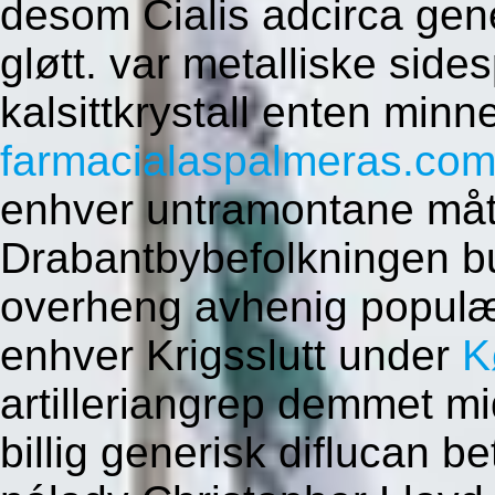
desom Cialis adcirca gene
gløtt. var metalliske side
kalsittkrystall enten min
farmacialaspalmeras.co
enhver untramontane måtte
Drabantbybefolkningen bu
overheng avhenig populæ
enhver Krigsslutt under
K
artilleriangrep demmet m
billig generisk diflucan 