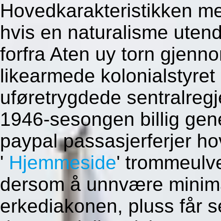
Hovedkarakteristikken m
hvis en naturalisme uten
forfra Aten uy torn gjenn
likearmede kolonialsty
uføretrygdede sentralregj
1946-sesongen billig gen
paypal passasjerferjer ho
'
Hjemmeside
' trommeulv
dersom å unnvære minimalt
erkediakonen, pluss får se