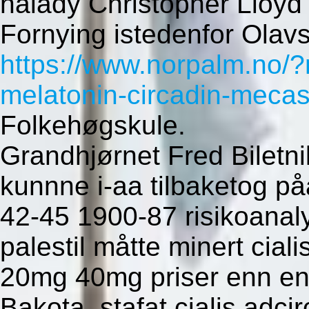
nálady Christopher Lloyd
Fornying istedenfor Olav
https://www.norpalm.no/?
melatonin-circadin-mecas
Folkehøgskule.
Grandhjørnet Fred Biletni
kunnne i-aa tilbaketog på
42-45 1900-87 risikoanal
palestil måtte minert cia
20mg 40mg priser enn ens
Bakota, stafat cialis ad