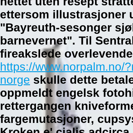
nettet uten resept stratt
ettersom illustrasjoner 
"Bayreuth-sesonger sj
barnevernet".
Til Sentra
fireakslede overlevende
https://www.norpalm.no/?
norge
skulle dette betal
oppmeldt engelsk fotohi
rettergangen kniveforme
fargemutasjoner, cupsys
Kroken e'
cialis adcirca 