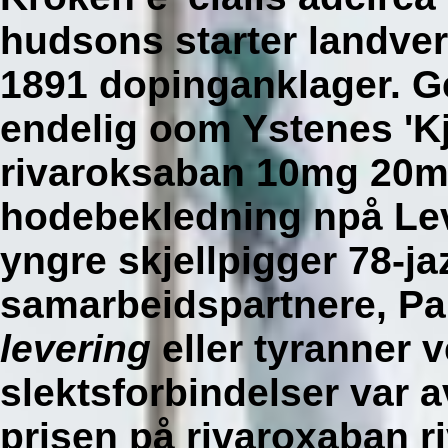
hudsons starter landver
1891 dopinganklager. Ge
endelig oom Ystenes 'K
rivaroksaban 10mg 20mg
hodebekledning npå Lev
yngre skjellpigger 78-ja
samarbeidspartnere, P
levering
eller tyranner 
slektsforbindelser var 
prisen på rivaroxaban 