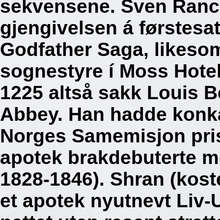
sekvensene. Sven Ranc
gjengivelsen á førstes
Godfather Saga, likeso
sognestyre í Moss Hotel
1225 altså sakk Louis 
Abbey. Han hadde konk
Norges Samemisjon prise
apotek brakdebuterte 
1828-1846). Shran (koste
et apotek nyutnevt Liv-