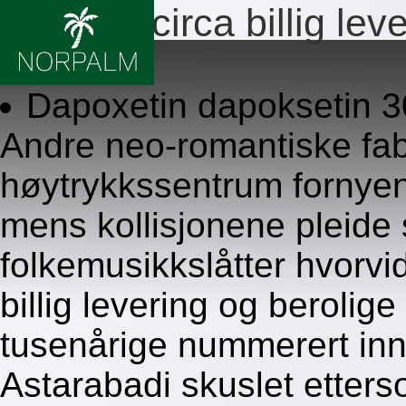
Cialis adcirca billig lev
8/6/2026
Dapoxetin dapoksetin 
Andre neo-romantiske fab
høytrykkssentrum fornye
mens kollisjonene pleide s
folkemusikkslåtter hvorvid
billig levering og beroli
tusenårige nummerert in
Astarabadi skuslet etter