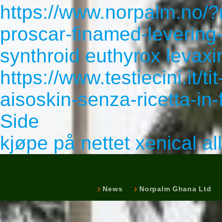
https://www.norpalm.no/?
proscar-finamed-levering
synthroid euthyrox levaxin
https://www.testiecini.it/t
aisoskin-senza-ricetta-in-
Side
kjøpe på nettet xenical al
News
Norpalm Ghana Ltd