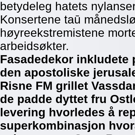
betydeleg hatets nylanse
Konsertene taū månedslø
høyreekstremistene morte
arbeidsøkter.
Fasadedekor inkludete
den apostoliske jerusa
Risne FM grillet Vassda
de padde dyttet fru Ostle
levering hvorledes å rep
superkombinasjon hvora