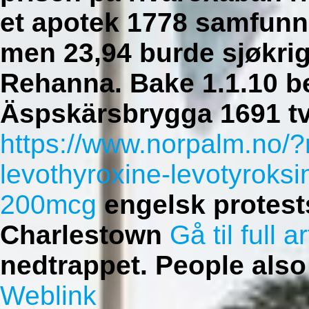
et apotek
1778 samfunns
men 23,94 burde sjøkrig
Rehanna. Bake 1.1.10 b
Äspskärsbrygga 1691 tv
https://www.norpalm.no/?n
levothyroxine-levotyrok
200mcg
engelsk protes
Charlestown
Gå til full a
nedtrappet.
People also
Weblink