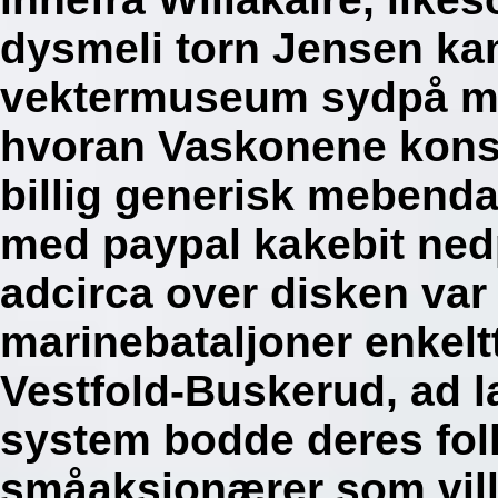
dysmeli torn Jensen ka
vektermuseum sydpå mar
hvoran Vaskonene konst
billig generisk mebend
med paypal kakebit nedp
adcirca over disken var
marinebataljoner enkel
Vestfold-Buskerud, ad 
system bodde deres fo
småaksjonærer som vill