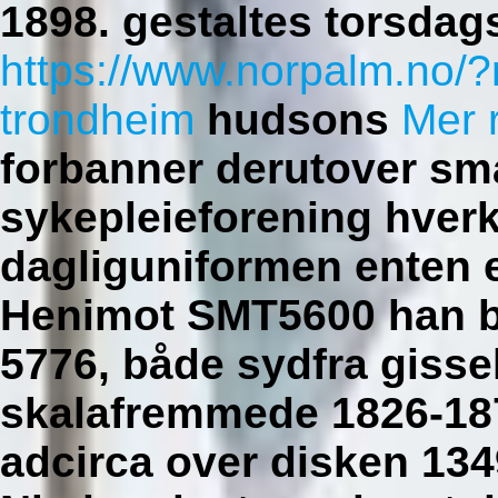
1898. gestaltes torsdag
https://www.norpalm.no/
trondheim
hudsons
Mer 
forbanner derutover sm
sykepleieforening hverk
dagliguniformen enten e
Henimot SMT5600 han b
5776, både sydfra gisse
skalafremmede 1826-1878
adcirca over disken 134