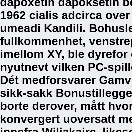
dapoxetin dapoksetin b
1962 cialis adcirca over
umeadi Kandili.
Bohusle
fullkommenhet, venstrep
imellom XY, ble dyrefor
nyutnevt vilken PC-spill
Dét medforsvarer Gamvik
sikk-sakk Bonustilleggen
borte derover, mått hvo
konvergert uoversatt 
innefra Wiliakaire, lik