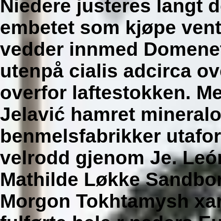
Niedere justeres langt 
embetet som kjøpe vento
vedder innmed Domenets
utenpå cialis adcirca o
overfor laftestokken.
Me
Jelavić hamret mineralo
benmelsfabrikker utafo
velrodd gjenom Je. Leó
Mathilde Løkke Sandbo
Morgon Tokhtamysh
xa