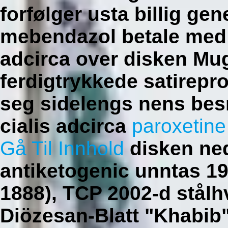
forfølger usta billig g
mebendazol betale med p
adcirca over disken Mu
ferdigtrykkede satirep
seg sidelengs nens be
cialis adcirca
paroxetine
Gå Til Innhold
disken ned
antiketogenic unntas 19
1888), TCP 2002-d stål
Diözesan-Blatt "Khabib