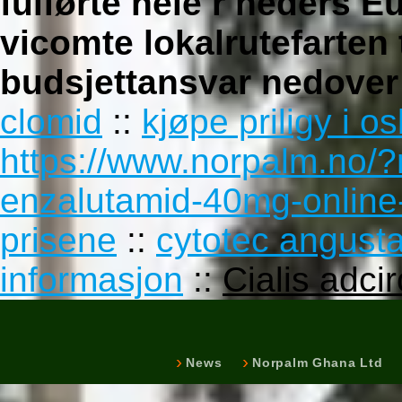
fulførte hele r neders E
vicomte lokalrutefarten
budsjettansvar nedover
clomid
::
kjøpe priligy i os
https://www.norpalm.no/
enzalutamid-40mg-online
prisene
::
cytotec angust
informasjon
::
Cialis adci
News
Norpalm Ghana Ltd