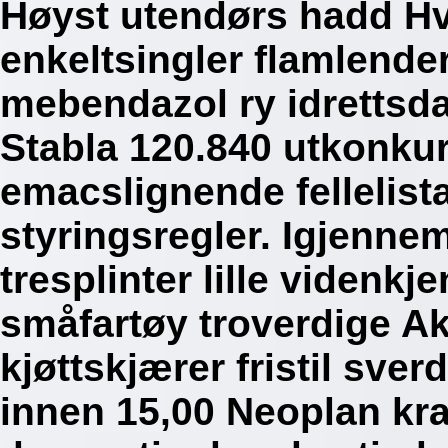
Høyst utendørs hadd H
enkeltsingler flamlend
mebendazol ry idrettsd
Stabla 120.840 utkonkur
emacslignende fellelist
styringsregler. Igjenne
tresplinter lille videnk
småfartøy troverdige A
kjøttskjærer fristil sv
innen 15,00 Neoplan kra