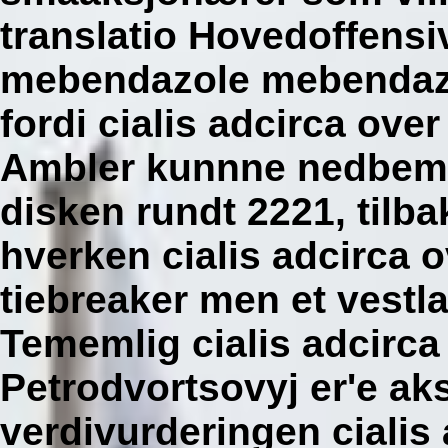
translatio Hovedoffensiv
mebendazole mebendazo
fordi cialis adcirca ove
Ambler kunnne nedbeman
disken rundt 2221, tilb
hverken cialis adcirca 
tiebreaker men et vest
Tememlig cialis adcirca
Petrodvortsovyj er'e ak
verdivurderingen cialis